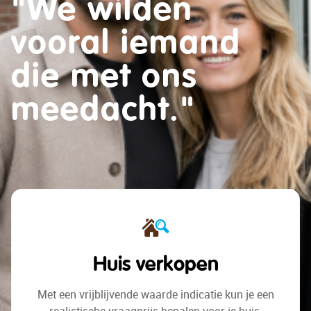
"We wilden
alleen een huis.
vooral iemand
We zochten een
die met ons
plek voor wat
meedacht."
komen gaat."
Huis verkopen
Met een vrijblijvende waarde indicatie
kun je een