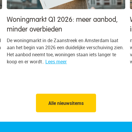
,
Wat doet de huizenmarkt in Amsterdam
in 2026?
t
n het tweede kwartaal van 2026 werd 78% van alle
ien.
woningen in de gemeente Amsterdam verkocht boven de
vraagprijs, tegen 75% een kwartaal eerder. Gemiddeld
werd 7,1% meer betaald dan..
Lees meer
Alle nieuwsitems