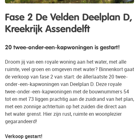
Fase 2 De Velden Deelplan D,
H
Kreekrijk Assendelft
t
Ge
en
20 twee-onder-een-kapwoningen is gestart!
Wo
ve
de
Droom jij van een royale woning aan het water, met alle
ka
ruimte, veel groen en omgeven met water? Binnenkort gaat
ni
de verkoop van fase 2 van start: de állerlaatste 20 twee-
le
onder-een-kapwoningen van Deelplan D. Deze royale
om
twee-onder-een-kapwoningen met de bouwnummers 54
Zi
tot en met 73 liggen prachtig aan de zuidrand van het plan,
met een zonnige achtertuin op het zuiden die direct aan
Bi
het water grenst. Hier zijn rust, ruimte en woonplezier
gegarandeerd!
Verkoop gestart!