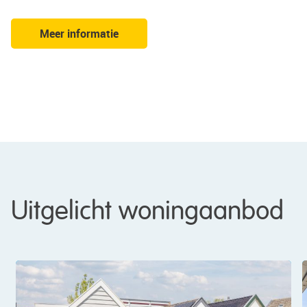
Meer informatie
vorige
volgende
Uitgelicht woningaanbod
OPEN HUIS
18-08