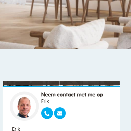
"We wilden vooral iemand die met ons
meedacht."
Neem contact met me op
Erik
Erik