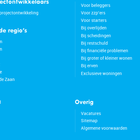
jectontwikkelaars
Voor beleggers
 projectontwikkeling
Voor zzp’ers
Voor starters
Bij overlijden
 de regio’s
Bij scheidingen
m
Bij restschuld
n
Bij financiële problemen
Bij groter of kleiner wonen
t
Bij erven
e
Exclusieve woningen
de Zaan
d
Overig
Vacatures
Sitemap
Algemene voorwaarden