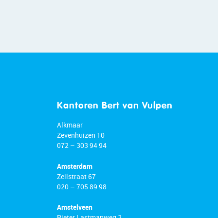
Kantoren Bert van Vulpen
Alkmaar
Zevenhuizen 10
072 – 303 94 94
Amsterdam
Zeilstraat 67
020 – 705 89 98
Amstelveen
Pieter Lastmanweg 2