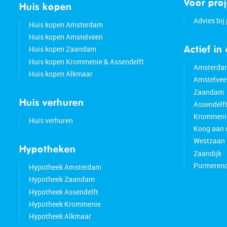
Voor pro
Huis kopen
Advies bij
Huis kopen Amsterdam
Huis kopen Amstelveen
Huis kopen Zaandam
Actief in
Huis kopen Krommenie & Assendelft
Amsterda
Huis kopen Alkmaar
Amstelvee
Zaandam
Huis verhuren
Assendelf
Krommeni
Huis verhuren
Koog aan 
Westzaan
Hypotheken
Zaandijk
Purmeren
Hypotheek Amsterdam
Hypotheek Zaandam
Hypotheek Assendelft
Hypotheek Krommenie
Hypotheek Alkmaar