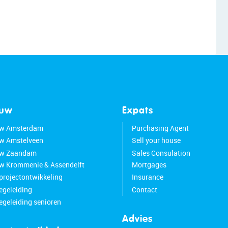
ouw
Expats
w Amsterdam
Purchasing Agent
w Amstelveen
Sell your house
w Zaandam
Sales Consulation
 Krommenie & Assendelft
Mortgages
 projectontwikkeling
Insurance
geleiding
Contact
geleiding senioren
Advies