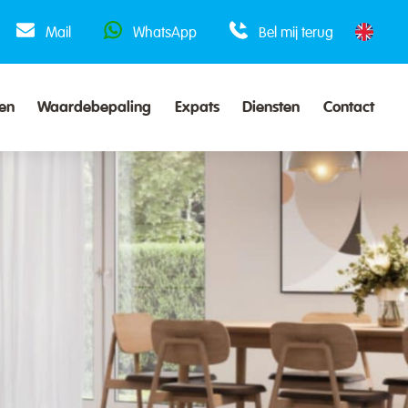
Mail
WhatsApp
Bel mij terug
en
Waardebepaling
Expats
Diensten
Contact