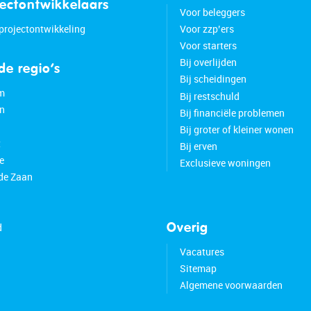
jectontwikkelaars
Voor beleggers
 projectontwikkeling
Voor zzp’ers
Voor starters
Bij overlijden
 de regio’s
Bij scheidingen
m
Bij restschuld
n
Bij financiële problemen
Bij groter of kleiner wonen
t
Bij erven
e
Exclusieve woningen
de Zaan
d
Overig
Vacatures
Sitemap
Algemene voorwaarden