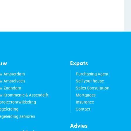
ouw
Expats
w Amsterdam
Purchasing Agent
w Amstelveen
Sell your house
w Zaandam
Sales Consulation
 Krommenie & Assendelft
Mortgages
 projectontwikkeling
Insurance
geleiding
Contact
geleiding senioren
Advies