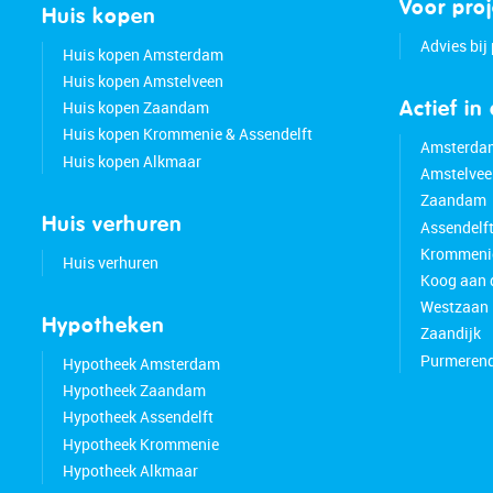
Voor pro
Huis kopen
Advies bij
Huis kopen Amsterdam
Huis kopen Amstelveen
Huis kopen Zaandam
Actief in
Huis kopen Krommenie & Assendelft
Amsterda
Huis kopen Alkmaar
Amstelvee
Zaandam
Huis verhuren
Assendelf
Krommeni
Huis verhuren
Koog aan 
Westzaan
Hypotheken
Zaandijk
Purmeren
Hypotheek Amsterdam
Hypotheek Zaandam
Hypotheek Assendelft
Hypotheek Krommenie
Hypotheek Alkmaar