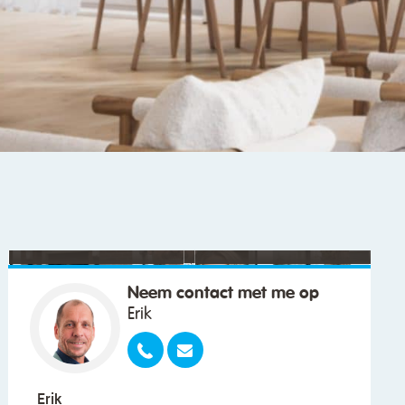
"We wilden vooral iemand die met ons
meedacht."
Neem contact met me op
Erik
Erik