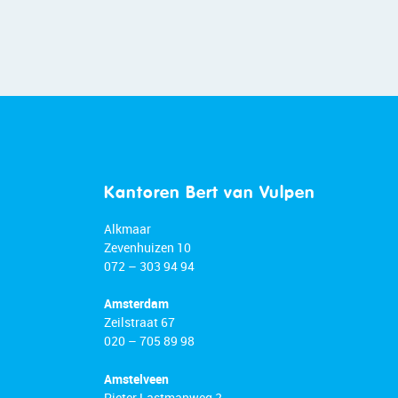
Kantoren Bert van Vulpen
Alkmaar
Zevenhuizen 10
072 – 303 94 94
Amsterdam
Zeilstraat 67
020 – 705 89 98
Amstelveen
Pieter Lastmanweg 2