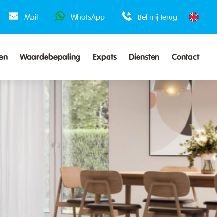
Mail
WhatsApp
Bel mij terug
en
Waardebepaling
Expats
Diensten
Contact