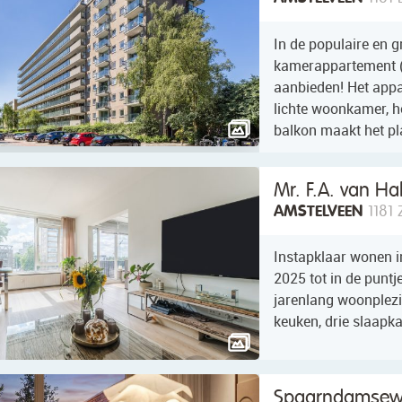
In de populaire en gr
kamerappartement (
aanbieden! Het appa
lichte woonkamer, h
balkon maakt het pl
Mr. F.A. van Ha
AMSTELVEEN
1181
Instapklaar wonen i
2025 tot in de puntj
jarenlang woonplezi
keuken, drie slaapka
Spaarndamsew