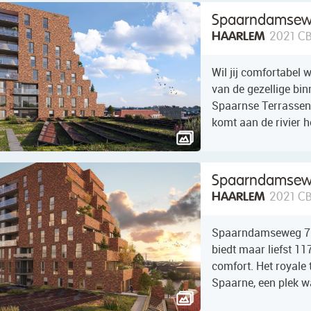
Spaarndamsew
HAARLEM
2021 C
Wil jij comfortabel 
van de gezellige b
Spaarnse Terrassen 
komt aan de rivier
Spaarndamsew
HAARLEM
2021 C
Spaarndamseweg 72
biedt maar liefst 1
comfort. Het royale t
Spaarne, een plek wa