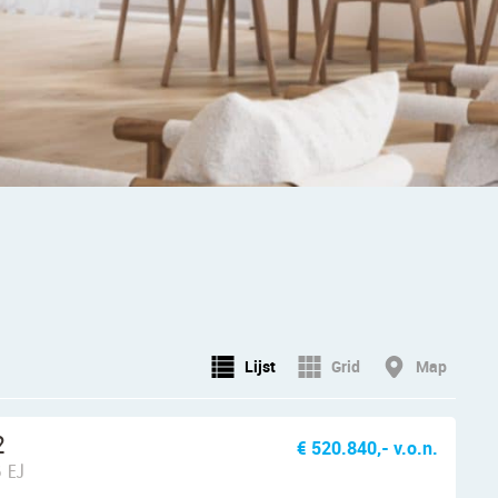
Lijst
Grid
Map
2
€ 520.840,- v.o.n.
 EJ