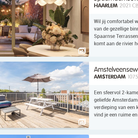
HAARLEM
2021 C
Wil jij comfortabel 
van de gezellige b
Spaarnse Terrassen 
komt aan de rivier
Amstelveensew
AMSTERDAM
107
Een sfeervol 2-kame
geliefde Amsterdam 
verdieping van een k
vind je een ruime en