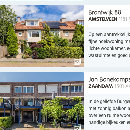
Brantwijk 88
AMSTELVEEN
1181
Op een aantrekkelijk
fijne hoekwoning met
lichte woonkamer, e
wasruimte en goed s
Jan Bonekamps
ZAANDAM
1501 X
In de geliefde Burg
met zonnig balkon a
over een ruime woo
handige bijkeuken en