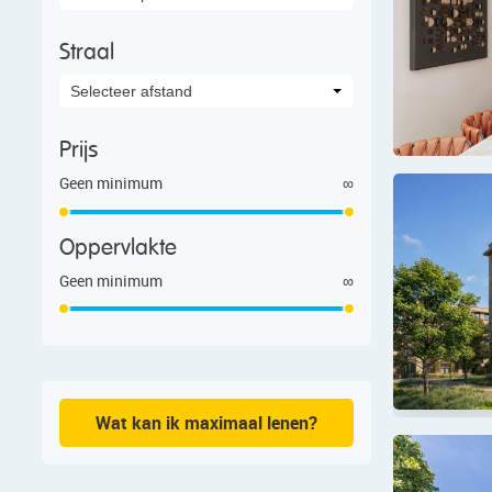
Straal
Selecteer afstand
Prijs
Geen minimum
∞
Oppervlakte
Geen minimum
∞
Wat kan ik maximaal lenen?