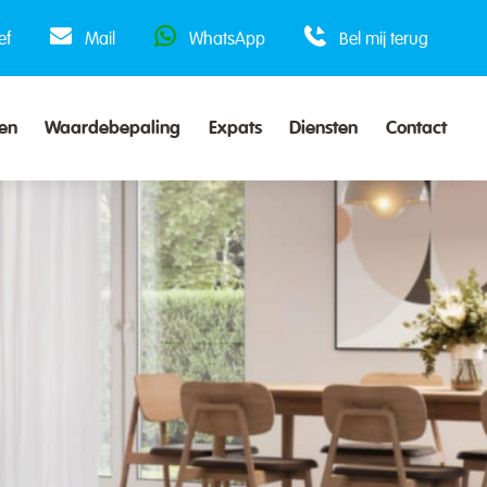
ef
Mail
WhatsApp
Bel mij terug
en
Waardebepaling
Expats
Diensten
Contact