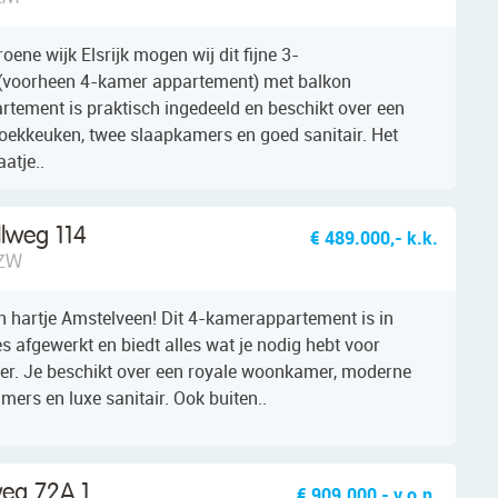
oene wijk Elsrijk mogen wij dit fijne 3-
voorheen 4-kamer appartement) met balkon
rtement is praktisch ingedeeld en beschikt over een
oekkeuken, twee slaapkamers en goed sanitair. Het
aatje..
llweg 114
€ 489.000,- k.k.
 ZW
n hartje Amstelveen! Dit 4-kamerappartement is in
es afgewerkt en biedt alles wat je nodig hebt voor
er. Je beschikt over een royale woonkamer, moderne
mers en luxe sanitair. Ook buiten..
eg 72A 1
€ 909.000,- v.o.n.