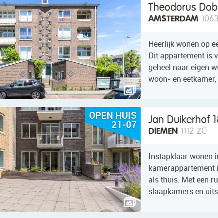
Theodorus Dob
AMSTERDAM
106
Heerlijk wonen op e
Dit appartement is 
geheel naar eigen we
woon- en eetkamer, 
OPEN HUIS
Jan Duikerhof 1
21-07
DIEMEN
1112 ZC
Instapklaar wonen in
kamerappartement is
als thuis. Met een r
slaapkamers en uitst