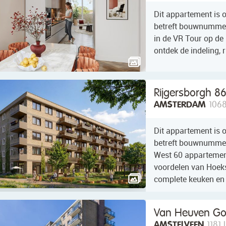
Dit appartement is 
betreft bouwnummer 
in de VR Tour op de 
ontdek de indeling,
Rijgersborgh 8
AMSTERDAM
1068
Dit appartement is 
betreft bouwnumme
West 60 appartement
voordelen van Hoeks
complete keuken en
Van Heuven Go
AMSTELVEEN
1181