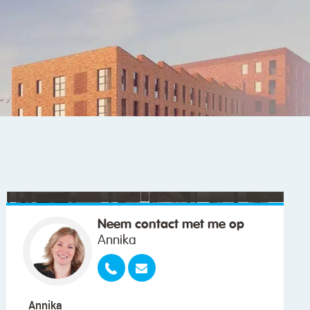
"We wilden vooral iemand die met ons
meedacht."
Neem contact met me op
Annika
Annika