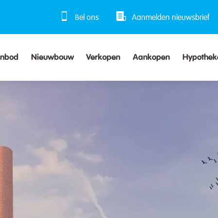
Bel ons
Aanmelden nieuwsbrief
anbod
Nieuwbouw
Verkopen
Aankopen
Hypothek