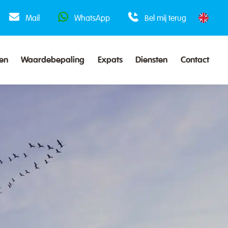
Mail
WhatsApp
Bel mij terug
en
Waardebepaling
Expats
Diensten
Contact