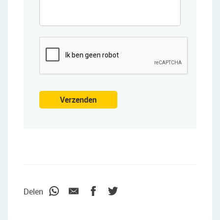
CAPTCHA
Verzenden
"We wilden vooral iemand die met ons
meedacht."
Delen