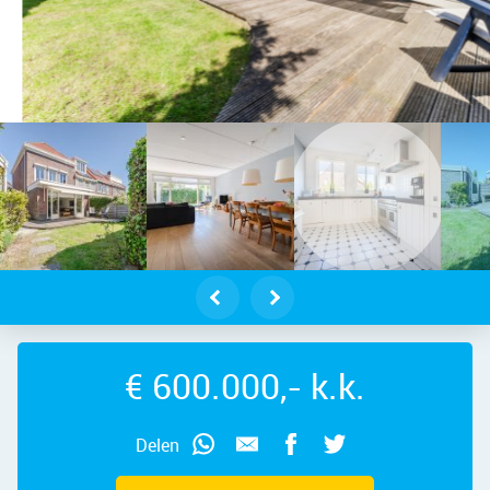
ndelft – Amstelpark 4, 1567 HB – Fo
€ 600.000,- k.k.
Delen