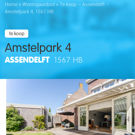
Home
»
Woningaanbod
»
Te koop – Assendelft –
Amstelpark 4, 1567 HB
Te koop
Amstelpark 4
ASSENDELFT
1567 HB