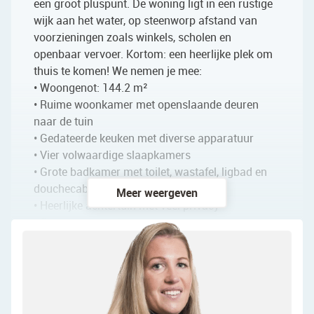
een groot pluspunt. De woning ligt in een rustige
wijk aan het water, op steenworp afstand van
voorzieningen zoals winkels, scholen en
openbaar vervoer. Kortom: een heerlijke plek om
thuis te komen! We nemen je mee:
• Woongenot: 144.2 m²
• Ruime woonkamer met openslaande deuren
naar de tuin
• Gedateerde keuken met diverse apparatuur
• Vier volwaardige slaapkamers
• Grote badkamer met toilet, wastafel, ligbad en
douchecabine
Meer weergeven
• Heerlijke achtertuin met veel privacy
• Garage aanwezig
• Naar eigen smaak te moderniseren
Indeling van de woning:
Begane grond: