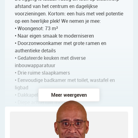
afstand van het centrum en dagelijkse
voorzieningen. Kortom: een huis met veel potentie
op een heerlijke plek! We nemen je mee:
• Woongenot: 73 m²
• Naar eigen smaak te moderniseren
• Doorzonwoonkamer met grote ramen en
authentieke details
• Gedateerde keuken met diverse
inbouwapparatuur
• Drie ruime slaapkamers
• Eenvoudige badkamer met toilet, wastafel en
ligbad
• Dakkapel aan de voorzijde
Meer weergeven
• Diepe achtertuin met privacy
• Vrijstaande berging in de tuin
Indeling van de woning: