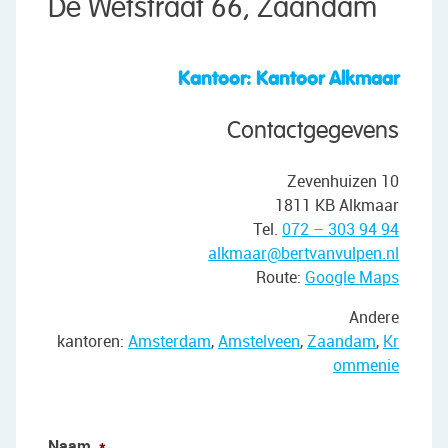
De Wetstraat 66, Zaandam
First floor:
The stairs in the entrance hall lead to the landing
Kantoor: Kantoor Alkmaar
on this floor. From here you have access to a
storage room, three bedrooms and the bathroom.
Contactgegevens
Of the three bedrooms, two are at the front and
one is at the back. All rooms are spacious and
Zevenhuizen 10
finished with neat flooring. In addition, all
1811 KB Alkmaar
bedrooms benefit from pleasant natural light.
Tel.
072 – 303 94 94
alkmaar@bertvanvulpen.nl
The bathroom is tiled in light colors and equipped
Route:
Google Maps
with a toilet, cabinet, sink and bathtub. The room
is lit with recessed spotlights.
Andere
kantoren:
Amsterdam
,
Amstelveen
,
Zaandam
,
Kr
Attic:
ommenie
On the landing of the first floor, there is a loft
ladder to the attic. There you have space to store
things.
Naam
*