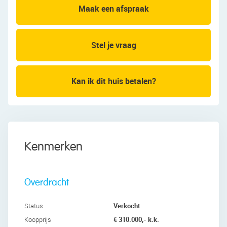
werkblad. Hier tref je de volgende apparatuur
Maak een afspraak
aan: inductie kookplaat, afzuigkap, oven, koelkast
en vriezer. Via de keuken loop je zo de achtertuin
in.
Stel je vraag
Eerste verdieping:
De trap in de entreehal leidt naar de overloop van
Kan ik dit huis betalen?
deze verdieping. Vanaf hier heb je toegang tot een
berging, drie slaapkamers en de badkamer. Van
de drie slaapkamers liggen er twee aan de
voorzijde en één aan de achterzijde. Alle kamers
zijn ruim van formaat en afgewerkt met een nette
Kenmerken
vloer. Daarnaast profiteren alle slaapkamers van
een prettige lichtinval.
Overdracht
De badkamer is in lichte kleuren betegeld en
uitgerust met een staand toilet, kast, wastafel en
Verkocht
Status
ligbad. De ruimte wordt verlicht met inbouwspots.
€ 310.000,- k.k.
Koopprijs