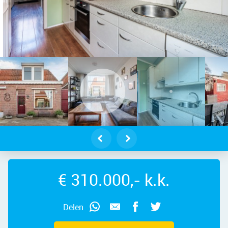
etstraat 66 – Foto 3
€ 310.000,- k.k.
Delen