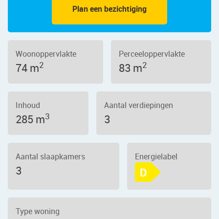
Plan een bezichtiging
Woonoppervlakte
Perceeloppervlakte
2
2
74 m
83 m
Inhoud
Aantal verdiepingen
3
285 m
3
Aantal slaapkamers
Energielabel
3
D
Type woning