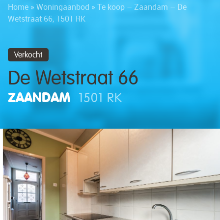
Home
»
Woningaanbod
»
Te koop – Zaandam – De
Wetstraat 66, 1501 RK
Verkocht
De Wetstraat 66
ZAANDAM
1501 RK