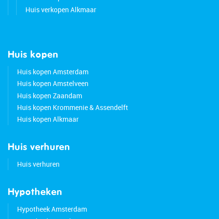
Amsterdam are easily accessible.
Huis verkopen Alkmaar
Good to know:
• Characteristic semi-detached house with deep
Huis kopen
backyard
• Pleasant light
Huis kopen Amsterdam
• Plot size: 83 m²
Huis kopen Amstelveen
• The foundation has not been repaired. A
Huis kopen Zaandam
monitoring report is available.
Huis kopen Krommenie & Assendelft
• Located in a popular neighborhood
Huis kopen Alkmaar
• Center within walking distance
• Quick access to highways
Huis verhuren
• Energy label: D
• Full ownership
Huis verhuren
Hypotheken
Hypotheek Amsterdam