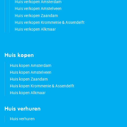
Huis verkopen Amsterdam
• Can be modernized to your own liking
Huis verkopen Amstelveen
• Located on a dike
Huis verkopen Zaandam
• Entire building painted in 2025
Huis verkopen Krommenie & Assendelft
• Gutters replaced in 2024
Huis verkopen Alkmaar
• Situated near the center
• Major roads quickly accessible
• Energy label: E
• Full ownership
Huis kopen
Huis kopen Amsterdam
Huis kopen Amstelveen
Huis kopen Zaandam
Huis kopen Krommenie & Assendelft
Huis kopen Alkmaar
Huis verhuren
Huis verhuren