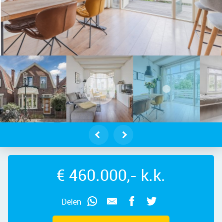
dam – Hogendijk 71, 1506 AD – Fot
€ 460.000,- k.k.
Delen