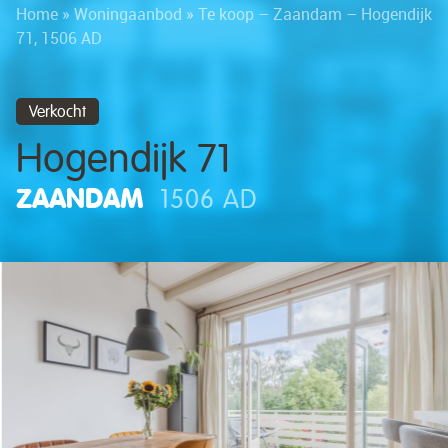
Home
»
Woningaanbod
»
Te koop – Zaandam – Hogendijk
71, 1506 AD
Verkocht
Hogendijk 71
ZAANDAM
1506 AD