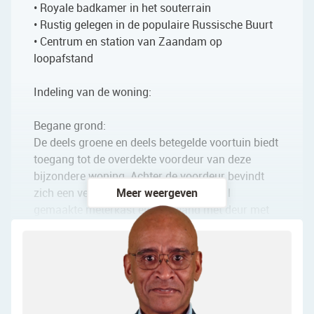
• Royale badkamer in het souterrain
• Rustig gelegen in de populaire Russische Buurt
• Centrum en station van Zaandam op
loopafstand
Indeling van de woning:
Begane grond:
De deels groene en deels betegelde voortuin biedt
toegang tot de overdekte voordeur van deze
bijzondere woning. Achter de voordeur bevindt
zich een vestibule met daarin een in stijl
Meer weergeven
gemaakte meterkast en een wand met deur met
prachtig geslepen glas. Via de tweede hal bereik
je de kelder, een toiletruimte met staand toilet, de
trap naar boven en de woonkamer.
De woonkamer ligt over de gehele lengte van het
huis en biedt daardoor veel ruimte. De kamer is