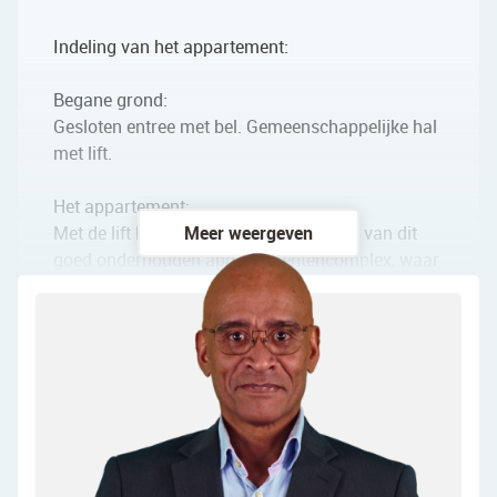
Indeling van het appartement:
Begane grond:
Gesloten entree met bel. Gemeenschappelijke hal
met lift.
Het appartement:
Met de lift bereik je de derde verdieping van dit
Meer weergeven
goed onderhouden appartementencomplex, waar
het appartement zich bevindt. Achter de voordeur
vind je de ruime entreehal. Deze entreehal biedt
toegang tot een inpandige berging met daarin de
wasmachine- en drogeraansluitingen, een nieuwe
toiletruimte met zwevend toilet en fonteintje, twee
slaapkamers, de badkamer, meterkast en
woonkamer.