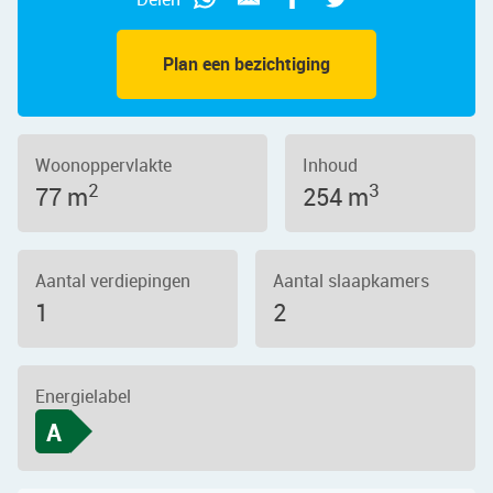
Plan een bezichtiging
Woonoppervlakte
Inhoud
2
3
77 m
254 m
Aantal verdiepingen
Aantal slaapkamers
1
2
Energielabel
A