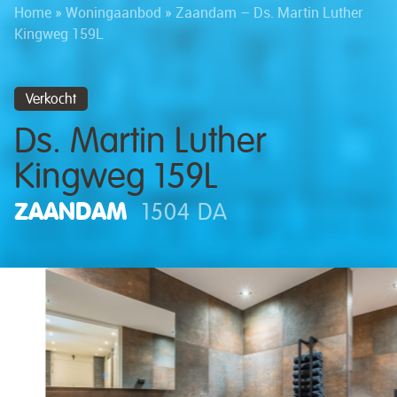
Home
»
Woningaanbod
»
Zaandam – Ds. Martin Luther
Kingweg 159L
Verkocht
Ds. Martin Luther
Kingweg 159L
ZAANDAM
1504 DA