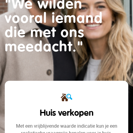
"We wilden
alleen een huis.
vooral iemand
We zochten een
die met ons
plek voor wat
meedacht."
komen gaat."
Huis verkopen
Met een vrijblijvende waarde indicatie
kun je een