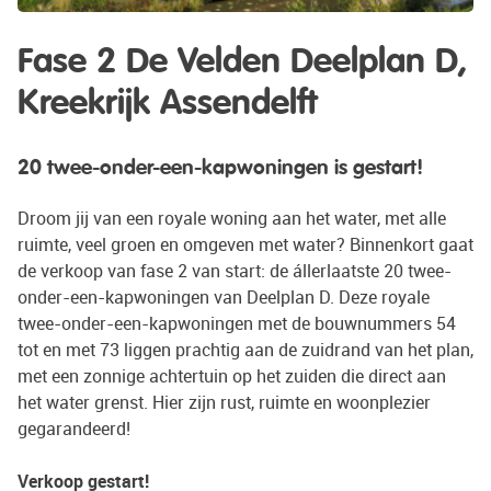
Fase 2 De Velden Deelplan D,
H
Kreekrijk Assendelft
t
Ge
en
20 twee-onder-een-kapwoningen is gestart!
Wo
ve
de
Droom jij van een royale woning aan het water, met alle
ka
ruimte, veel groen en omgeven met water? Binnenkort gaat
ni
de verkoop van fase 2 van start: de állerlaatste 20 twee-
le
onder-een-kapwoningen van Deelplan D. Deze royale
om
twee-onder-een-kapwoningen met de bouwnummers 54
Zi
tot en met 73 liggen prachtig aan de zuidrand van het plan,
met een zonnige achtertuin op het zuiden die direct aan
Bi
het water grenst. Hier zijn rust, ruimte en woonplezier
gegarandeerd!
Verkoop gestart!