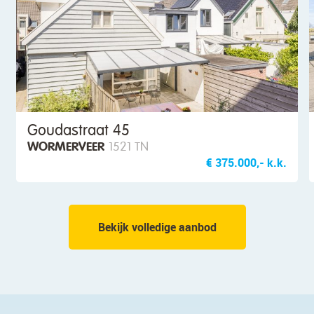
Kapelhof 63
ZAANDAM
1507 VD
€ 795.000,- k.k.
Bekijk volledige aanbod