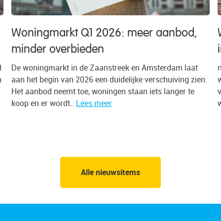
Wat doet de huizenmarkt in Amsterdam
in 2026?
n het tweede kwartaal van 2026 werd 78% van alle
n.
woningen in de gemeente Amsterdam verkocht boven de
vraagprijs, tegen 75% een kwartaal eerder. Gemiddeld
werd 7,1% meer betaald dan..
Lees meer
Alle nieuwsitems