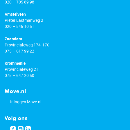
•Located in the village center
020 – 705 89 98
•All amenities nearby
Amstelveen
•Public transport within walking distance
Pieter Lastmanweg 2
•Quick access to major roads
020 – 545 10 51
•Energy label: E
•Freehold property
Zaandam
Provincialeweg 174-176
075 – 617 99 22
Krommenie
Provincialeweg 21
075 – 647 20 50
Move.nl
Inloggen Move.nl
Volg ons