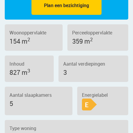
Plan een bezichtiging
Woonoppervlakte
Perceeloppervlakte
2
2
154 m
359 m
Inhoud
Aantal verdiepingen
3
827 m
3
Aantal slaapkamers
Energielabel
5
E
Type woning