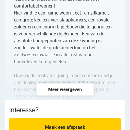
comfortabel wonen!
Hier vind je een ruime woon-, eet- en zitkamer,
een grote keuken, vier slaapkamers, een royale
zolder én een enorm bijgebouw die te gebruiken
is voor verschillende doeleinden. Een van de
absolute hoogtepunten van deze woning is
zonder twijfel de grote achtertuin op het
Zuidwesten, waar je in alle rust van het
buitenleven kunt genieten.
Dankzij de centrale ligging in het centrum vind je
alle denkbare voorzieningen dichtbij. Kortom: een
huis met volop potentie op een heerlijke plek in
Meer weergeven
Uithoorn! We nemen je mee:
Interesse?
• Woongenot: 154 m²
• Indien slaapkamer 3 wordt afgemaakt (zie
plattegrond) komt er 8,8 m² aan woonoppervlakte
Maak een afspraak