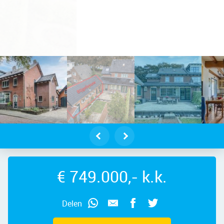
orn – Stationsstraat 6, 1421 AA – Fo
€ 749.000,- k.k.
Delen