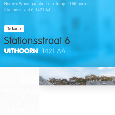
Home
»
Woningaanbod
»
Te koop – Uithoorn –
Stationsstraat 6, 1421 AA
Te koop
Stationsstraat 6
UITHOORN
1421 AA