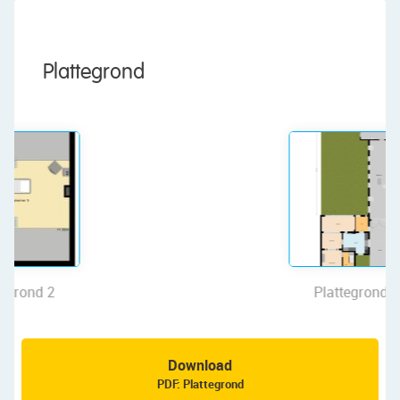
A4, A5 en A9. Grote steden zoals Amsterdam (30
minuten rijden) en Amstelveen (15 minuten rijden)
zijn snel bereikbaar.
Plattegrond
Goed om te weten:
• Ruime, uitgebouwde jaren ’30 woning met
heerlijke achtertuin
• Gehele buitengevel geïsoleerd in 2020
• In 2026 zal de gemeente in de straat gaan
ophogen
• Aanbouw over de hele breedte
• Mooie lichtinval
• Perceeloppervlakte: 359 m²
• Gelegen in het dorpscentrum
Plattegrond 3
• Alle denkbare voorzieningen in de buurt
• Openbaar vervoer vlakbij
• Uitvalswegen vlot bereikbaar
Download
• Energielabel: E
PDF: Plattegrond
• Volle eigendom