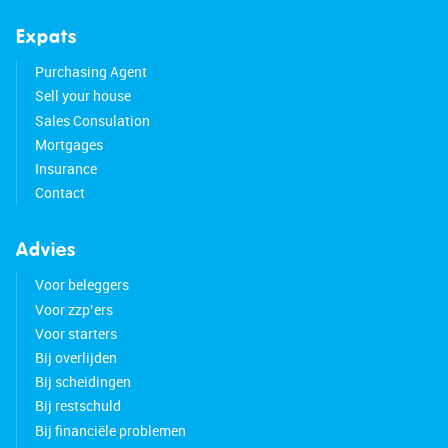
Parking:
Garage and space for one or two cars on the
Expats
private driveway.
Purchasing Agent
Sell your house
Familiar with the Area?
Sales Consulation
This spacious semi-detached house (1937) offers
Mortgages
an open view and is located in the village center
Insurance
of Uithoorn, near the water of the Amstel River.
Contact
Thanks to its central location, various shops and
restaurants are within walking distance.
Amstelplein shopping center is around the corner,
Advies
and Zijdelwaard shopping center is easily
Voor beleggers
reachable by bike.
Voor zzp’ers
Voor starters
Want to enjoy a relaxing walk? Nature areas like
Bij overlijden
Uithoorn and Het Libellebos are a short bike ride
Bij scheidingen
away. Other important amenities such as schools,
Bij restschuld
daycare, sports clubs, and a GP are also easily
Bij financiële problemen
accessible.