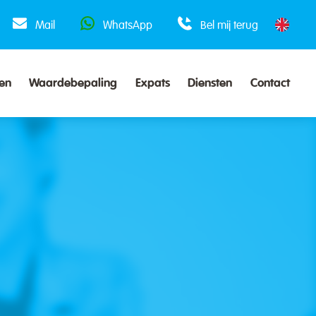
Mail
WhatsApp
Bel mij terug
en
Waardebepaling
Expats
Diensten
Contact