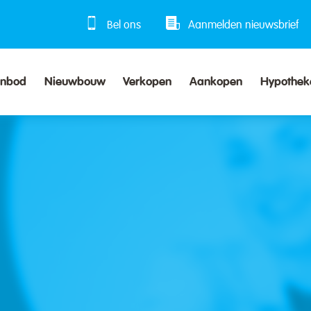
Bel ons
Aanmelden nieuwsbrief
anbod
Nieuwbouw
Verkopen
Aankopen
Hypothek