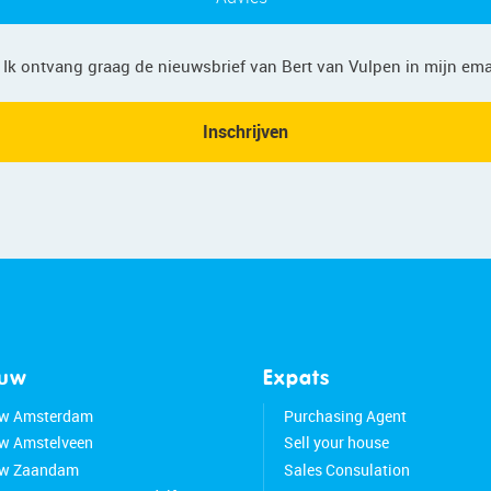
Privacy
Ik ontvang graag de nieuwsbrief van Bert van Vulpen in mijn ema
Inschrijven
ouw
Expats
w Amsterdam
Purchasing Agent
w Amstelveen
Sell your house
w Zaandam
Sales Consulation