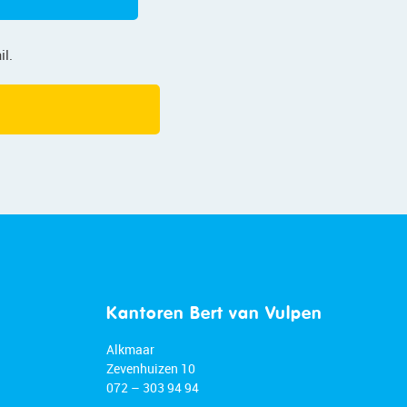
il.
Kantoren Bert van Vulpen
Alkmaar
Zevenhuizen 10
072 – 303 94 94