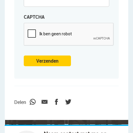
CAPTCHA
Verzenden
"We wilden vooral iemand die met ons
meedacht."
Delen