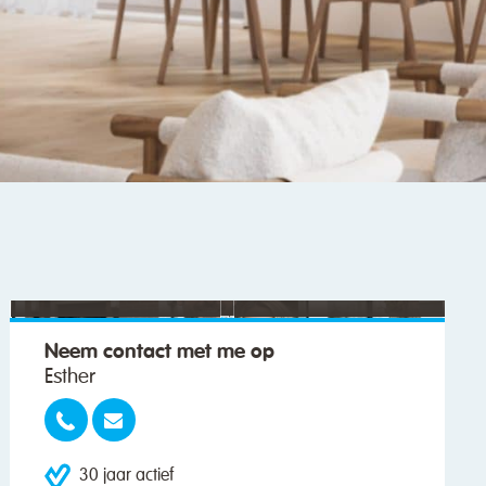
"We wilden vooral iemand die met ons
meedacht."
Neem contact met me op
Esther
30 jaar actief