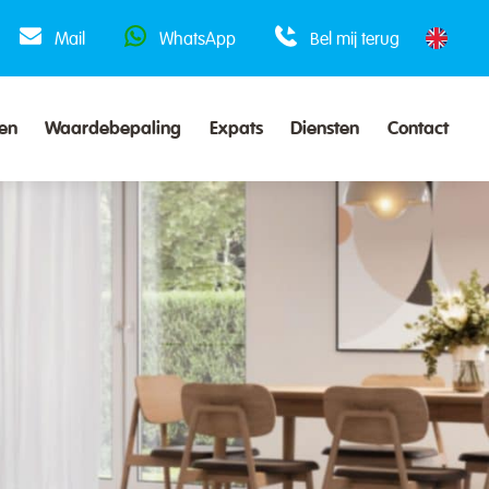
Mail
WhatsApp
Bel mij terug
en
Waardebepaling
Expats
Diensten
Contact