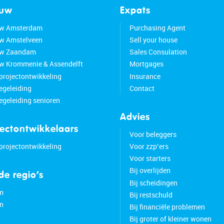
ouw
Expats
w Amsterdam
Purchasing Agent
w Amstelveen
Sell your house
w Zaandam
Sales Consulation
 Krommenie & Assendelft
Mortgages
 projectontwikkeling
Insurance
geleiding
Contact
geleiding senioren
Advies
jectontwikkelaars
Voor beleggers
 projectontwikkeling
Voor zzp’ers
Voor starters
Bij overlijden
 de regio’s
Bij scheidingen
m
Bij restschuld
n
Bij financiële problemen
Bij groter of kleiner wonen