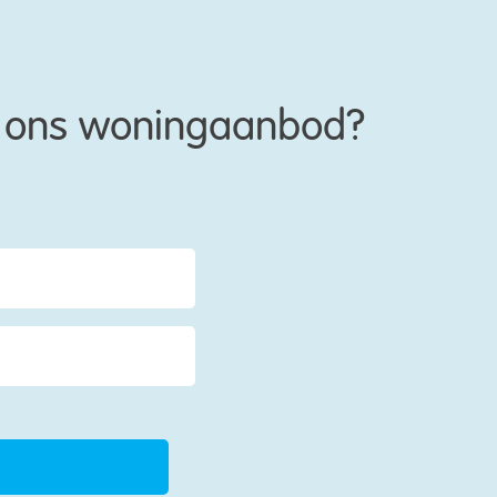
an ons woningaanbod?
onplaats