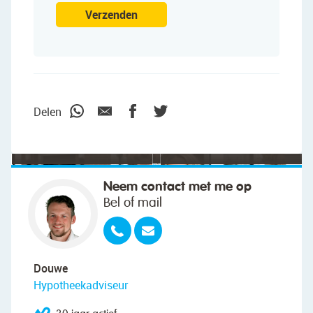
Verzenden
"We wilden vooral iemand die met ons
meedacht."
Delen
Neem contact met me op
Bel of mail
Douwe
Hypotheekadviseur