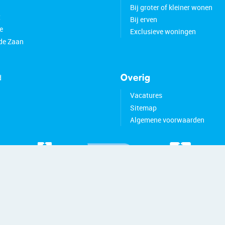
Bij groter of kleiner wonen
t
Bij erven
e
Exclusieve woningen
de Zaan
d
Overig
Vacatures
Sitemap
Algemene voorwaarden
26 - Bert van Vulpen
Privacybeleid
Disclaimer
Site:
Blits