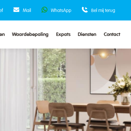
ef
Mail
WhatsApp
Bel mij terug
en
Waardebepaling
Expats
Diensten
Contact