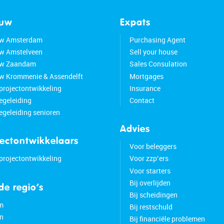
ouw
Expats
w Amsterdam
Purchasing Agent
w Amstelveen
Sell your house
w Zaandam
Sales Consulation
 Krommenie & Assendelft
Mortgages
 projectontwikkeling
Insurance
geleiding
Contact
geleiding senioren
Advies
jectontwikkelaars
Voor beleggers
 projectontwikkeling
Voor zzp’ers
Voor starters
Bij overlijden
 de regio’s
Bij scheidingen
m
Bij restschuld
n
Bij financiële problemen