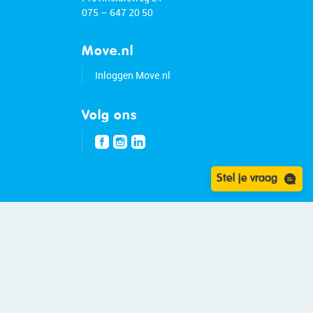
075 – 647 20 50
Move.nl
Inloggen Move.nl
Volg ons
Stel je vraag
kikker