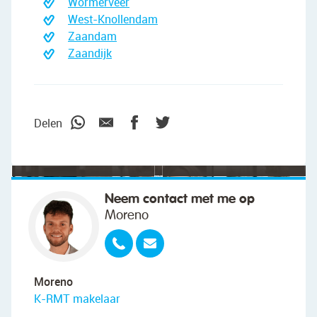
Wormerveer
West-Knollendam
Zaandam
Zaandijk
"We wilden vooral iemand die met ons
meedacht."
Delen
Neem contact met me op
Moreno
Moreno
K-RMT makelaar