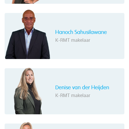
Hanoch Sahusilawane
K-RMT makelaar
Denise van der Heijden
K-RMT makelaar