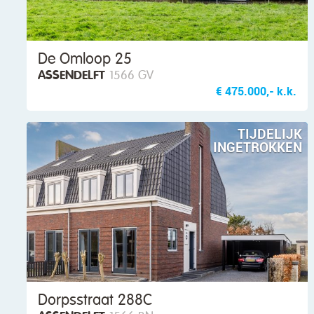
De Omloop 25
ASSENDELFT
1566 GV
€ 475.000,- k.k.
TIJDELIJK
INGETROKKEN
Dorpsstraat 288C