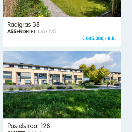
Raaigras 38
ASSENDELFT
1567 NG
€ 645.000,- k.k.
Pastelstraat 128