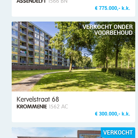
ASSENDELFT
1566 BN
€ 775.000,- k.k.
VERKOCHT ONDER
VOORBEHOUD
Kervelstraat 68
KROMMENIE
1562 AC
€ 300.000,- k.k.
VERKOCHT