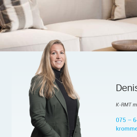
Deni
K-RMT m
075 – 6
kromme