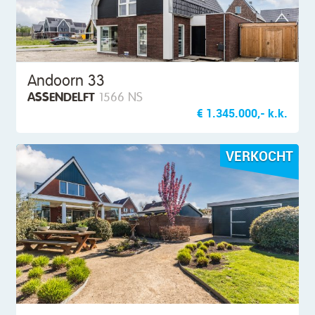
Andoorn 33
ASSENDELFT
1566 NS
€ 1.345.000,- k.k.
VERKOCHT