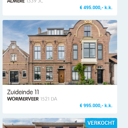
ALMERE
1339 JC
€ 495.000,- k.k.
Zuideinde 11
WORMERVEER
1521 DA
€ 995.000,- k.k.
VERKOCHT