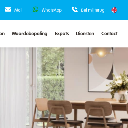
Mail
WhatsApp
Bel mij terug
en
Waardebepaling
Expats
Diensten
Contact