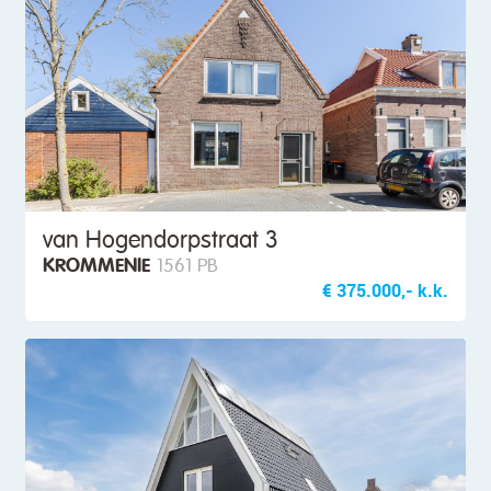
van Hogendorpstraat 3
KROMMENIE
1561 PB
€ 375.000,- k.k.