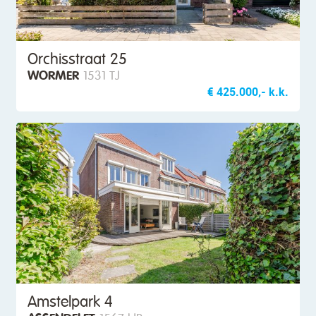
Orchisstraat 25
WORMER
1531 TJ
€ 425.000,- k.k.
Amstelpark 4