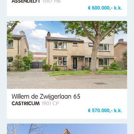
ASSENDELFT
1567 HB
€ 600.000,- k.k.
Willem de Zwijgerlaan 65
CASTRICUM
1901 CP
€ 570.000,- k.k.