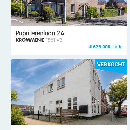
Populierenlaan 2A
KROMMENIE
1561 VB
€ 625.000,- k.k.
VERKOCHT