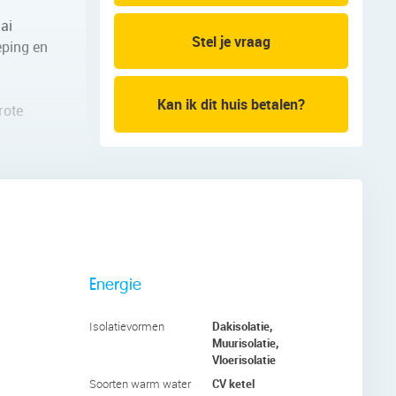
ai
Stel je vraag
eping en
Kan ik dit huis betalen?
rote
stelling.
zuigkap
ik je de
Energie
n één
Dakisolatie,
Isolatievormen
Muurisolatie,
Vloerisolatie
tegels en
CV ketel
uche.
Soorten warm water