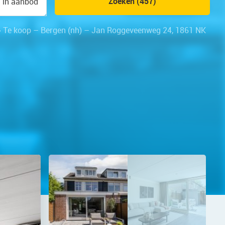
Zoeken (457)
n in aanbod
»
Te koop – Bergen (nh) – Jan Roggeveenweg 24, 1861 NK