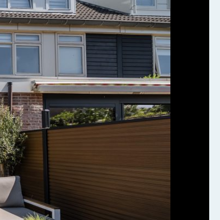
den. Voor
rijke
met de