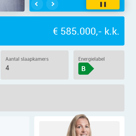
❚❚
€ 585.000,- k.k.
Aantal slaapkamers
Energielabel
4
B