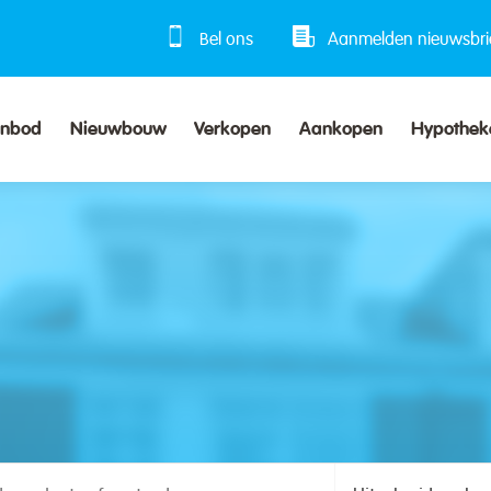
Bel ons
Aanmelden nieuwsbri
anbod
Nieuwbouw
Verkopen
Aankopen
Hypothek