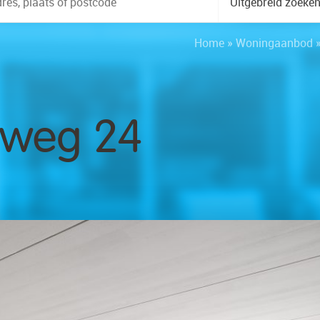
Uitgebreid zoeke
Home
»
Woningaanbod
nweg 24