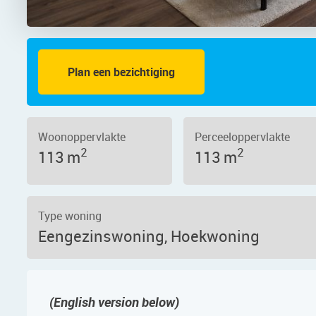
Plan een bezichtiging
oggeveenweg 24, 1861 NK – Foto 44
Woonoppervlakte
Perceeloppervlakte
2
2
113 m
113 m
Type woning
Eengezinswoning, Hoekwoning
(English version below)