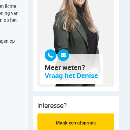
n lichte
oning van
n op het
ingen op
Meer weten?
Vraag het Denise
Interesse?
Maak een afspraak