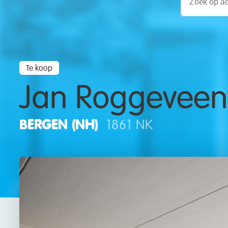
Te koop
Jan Roggevee
BERGEN (NH)
1861 NK