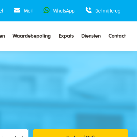
ef
Mail
WhatsApp
Bel mij terug
en
Waardebepaling
Expats
Diensten
Contact