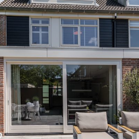
uten fietsen en biedt allerlei winkels en leuke horecagelegenhe
d van Alkmaar al binnen een kwartier fietsen. Ook andere belang
 en het openbaar vervoer, bevinden zich in de nabije omgeving.
r op fietsafstand. Via de nabijgelegen uitvalwegen ben je ook 
an HR++ glas