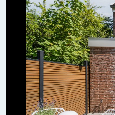
fiets- en recreatiemogelijkheden.
Het gezellige centrum van Bergen is nog geen vijf min
een uitgebreider winkelaanbod bereik je de binnensta
voorzieningen, zoals scholen, sportclubs, de huisarts
Bushaltes liggen op loopafstand en NS-station Alkmaa
auto snel onderweg.
Goed om te weten:
• Instapklare hoekwoning met zonnige achtertuin
• Prettige lichtinval
• Vloerverwarming in de hal en de wc
• Deels houten en deels kunststof kozijnen
• Schuifpui geplaatst in 2025
• Het buitenschilderwerk is recent volledig uitgevoerd
• De woning is afgelopen jaar grotendeels voorzien v
• 12 zonnepanelen geplaatst in 2023