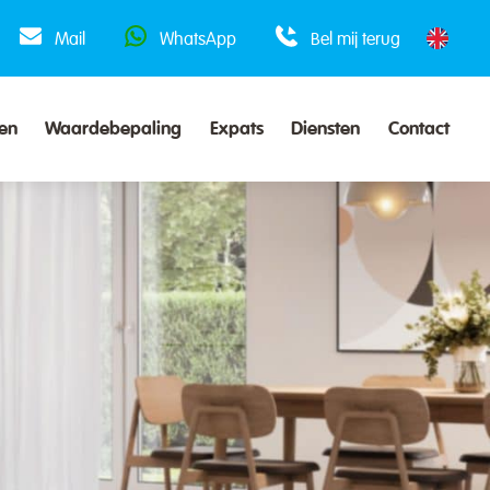
Mail
WhatsApp
Bel mij terug
en
Waardebepaling
Expats
Diensten
Contact