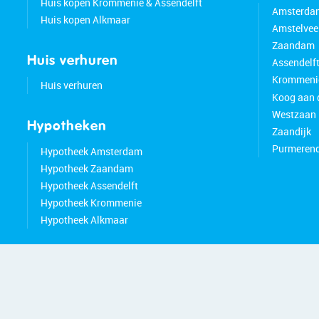
Huis kopen Krommenie & Assendelft
Amsterda
Huis kopen Alkmaar
Amstelvee
Zaandam
Huis verhuren
Assendelf
Krommeni
Huis verhuren
Koog aan 
Westzaan
Hypotheken
Zaandijk
Purmeren
Hypotheek Amsterdam
Hypotheek Zaandam
Hypotheek Assendelft
Hypotheek Krommenie
Hypotheek Alkmaar