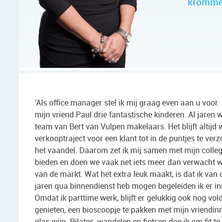
kromme
’Als office manager stel ik mij graag even aan u voo
mijn vriend Paul drie fantastische kinderen. Al jaren w
team van Bert van Vulpen makelaars. Het blijft altijd
verkooptraject voor een klant tot in de puntjes te ver
het vaandel. Daarom zet ik mij samen met mijn colleg
bieden en doen we vaak net iets meer dan verwacht w
van de markt. Wat het extra leuk maakt, is dat ik van 
jaren qua binnendienst heb mogen begeleiden ik er in
Omdat ik parttime werk, blijft er gelukkig ook nog vo
genieten, een bioscoopje te pakken met mijn vriendinn
glas wijn. Pilates, wandelen en fietsen doe ik om fit te 