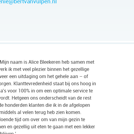
nie@bertvanvulpen.nl
r. Mijn naam is Alice Bleekeren heb samen met
erk ik met veel plezier binnen het gezellige
 weer een uitdaging om het gehele aan – of
zorgen. Klanttevredenheid staat bij ons hoog in
a’s voor 100% in om een optimale service te
ordt. Hetgeen ons onderscheidt van de rest
de honderden klanten die ik in de afgelopen
middels al velen terug heb zien komen.
ldoende tijd om over om van mijn gezin te
en en gezellig uit eten te gaan met een lekker
blijven.’