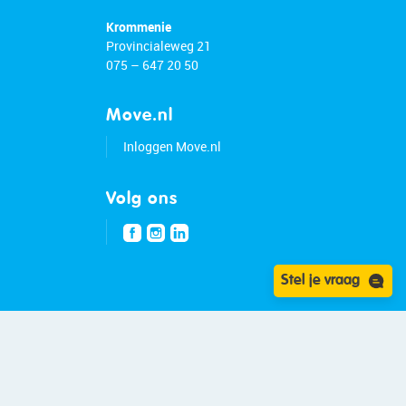
Krommenie
Provincialeweg 21
075 – 647 20 50
Move.nl
Inloggen Move.nl
Volg ons
Stel je vraag