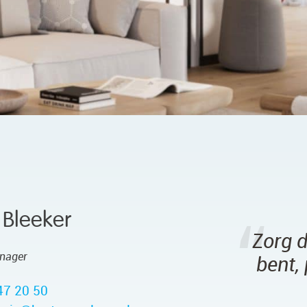
 Bleeker
Zorg d
anager
bent,
47 20 50