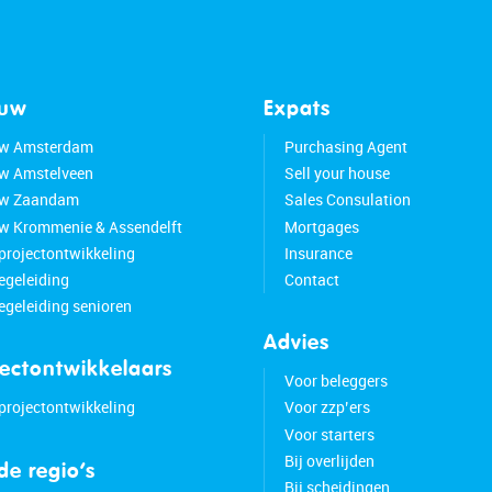
ouw
Expats
w Amsterdam
Purchasing Agent
w Amstelveen
Sell your house
w Zaandam
Sales Consulation
 Krommenie & Assendelft
Mortgages
 projectontwikkeling
Insurance
geleiding
Contact
geleiding senioren
Advies
jectontwikkelaars
Voor beleggers
 projectontwikkeling
Voor zzp’ers
Voor starters
Bij overlijden
 de regio’s
Bij scheidingen