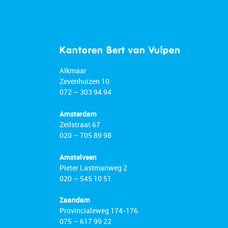
Kantoren Bert van Vulpen
Alkmaar
Zevenhuizen 10
072 – 303 94 94
Amsterdam
Zeilstraat 67
020 – 705 89 98
Amstelveen
Pieter Lastmanweg 2
020 – 545 10 51
Zaandam
Provincialeweg 174-176
075 – 617 99 22