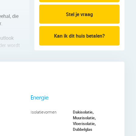
Stel je vraag
ehal, die
r.
Kan ik dit huis betalen?
outlook
rder wordt
. Hier
er en de
Energie
htinval.
Dakisolatie,
Isolatievormen
witte
Muurisolatie,
Vloerisolatie,
Dubbelglas