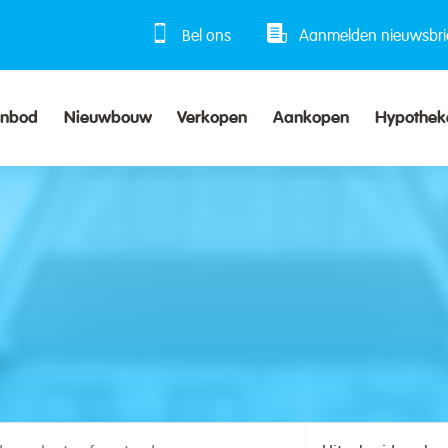
Bel ons
Aanmelden nieuwsbri
anbod
Nieuwbouw
Verkopen
Aankopen
Hypothek