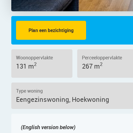
Plan een bezichtiging
 – Foto 3
Woonoppervlakte
Perceeloppervlakte
2
2
131 m
267 m
Type woning
Eengezinswoning, Hoekwoning
(English version below)