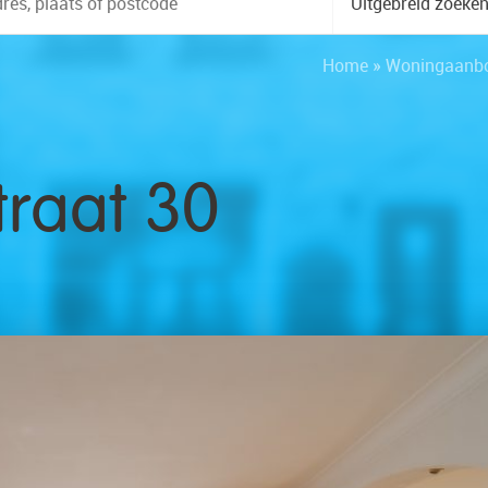
Uitgebreid zoeke
Home
»
Woningaanb
raat 30