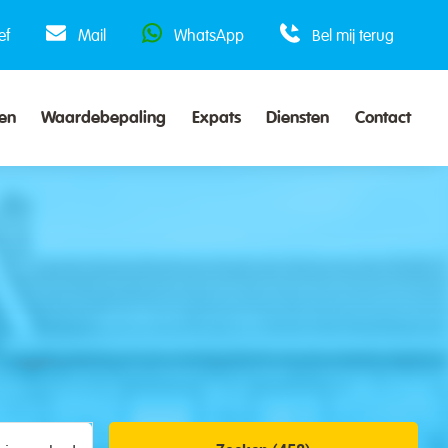
ef
Mail
WhatsApp
Bel mij terug
en
Waardebepaling
Expats
Diensten
Contact