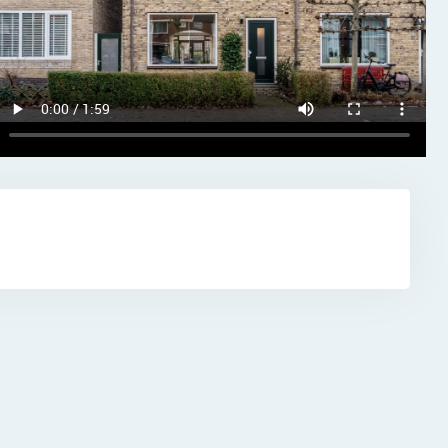
n vindt.
Zin in
p
re