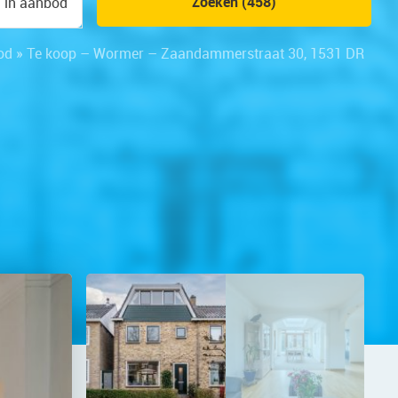
Zoeken (458)
n in aanbod
od
»
Te koop – Wormer – Zaandammerstraat 30, 1531 DR