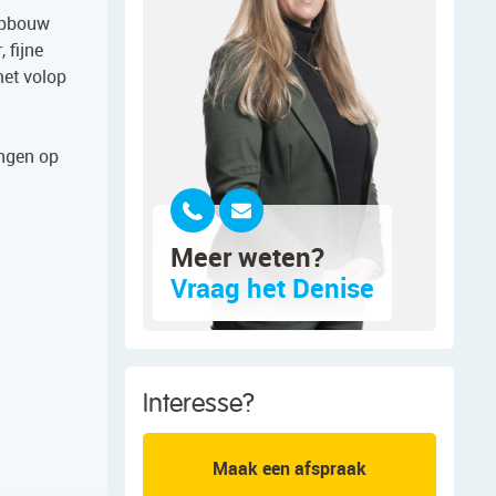
kopbouw
 fijne
met volop
ingen op
Meer weten?
Vraag het Denise
Interesse?
Maak een afspraak