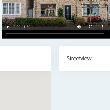
ormer, waar je allerlei winkels voor je dagelijkse boodschappe
e voorzieningen, zoals sportverenigingen en de huisarts, vlakbij. 
Jisperveld ligt op slechts 5 minuten fietsen.
d. Met een bushalte op loopafstand en NS-Station Wormerveer o
voer. Het treinstation biedt snelle verbindingen naar onder ande
A7, A8 en A9 vlot bereikbaar.
Streetview
n
eerd