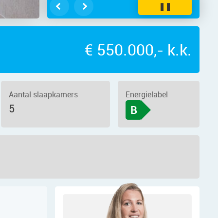
❚❚
€ 550.000,- k.k.
Aantal slaapkamers
Energielabel
5
B