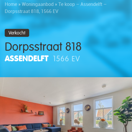
Home
»
Woningaanbod
»
Te koop – Assendelft –
Dorpsstraat 818, 1566 EV
Verkocht
Dorpsstraat 818
ASSENDELFT
1566 EV