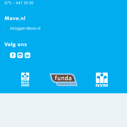
075 – 647 20 50
Move.nl
Inloggen Move.nl
Volg ons
© 2026 - Bert van Vulpen
Privacybeleid
Disclaimer
Site:
Blitskikker