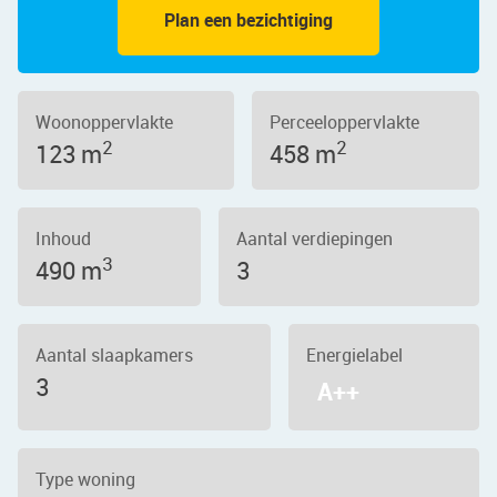
Plan een bezichtiging
Woonoppervlakte
Perceeloppervlakte
2
2
123 m
458 m
Inhoud
Aantal verdiepingen
3
490 m
3
Aantal slaapkamers
Energielabel
3
A++
Type woning