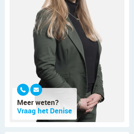
Indeling van de woning:
Begane grond:
Via het pad naast de oprit bereik je de voordeur
aan de zijkant van de woning. Na binnenkomst
word je verwelkomd in een ruime en fraai
afgewerkte entreehal. Vanuit hier is er toegang tot
een moderne toiletruimte met zwevend toilet en
fonteintje, de meterkast, de trapopgang naar de
eerste verdieping, de trapkast en de woonkamer.
De royale woonkamer is voorzien van een mooie
tegelvloer met vloerverwarming. De wanden zijn
Meer weten?
keurig afgewerkt in verschillende tinten. Dankzij
Vraag het Denise
de ramen aan de voorzijde en de openslaande
deuren aan de achterzijde valt er veel natuurlijk
licht binnen. Verder wordt de woonkamer deels