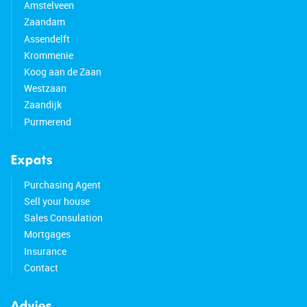
Amstelveen
• Heat recovery ventilation system installed
Zaandam
• Floor heating on the ground floor and in the
Assendelft
bathroom
• Newly built shed
Krommenie
• Side gate with double doors, equipped with a
Koog aan de Zaan
foundation and foundation piles
Westzaan
• Lot size: 458 m²
Zaandijk
• Shops, schools and public transportation
Purmerend
nearby
• Major roads easily accessible
Expats
• Energy label: A ++
Purchasing Agent
• Full ownership
Sell your house
Sales Consulation
Mortgages
Insurance
Contact
Advies