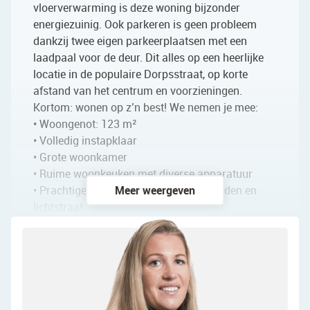
vloerverwarming is deze woning bijzonder
energiezuinig. Ook parkeren is geen probleem
dankzij twee eigen parkeerplaatsen met een
laadpaal voor de deur. Dit alles op een heerlijke
locatie in de populaire Dorpsstraat, op korte
afstand van het centrum en voorzieningen.
Kortom: wonen op z’n best! We nemen je mee:
• Woongenot: 123 m²
• Volledig instapklaar
• Grote woonkamer
• Ruime woonkeuken met diverse apparatuur
• Prachtige serre met glazen schuifwanden en
Meer weergeven
lichtstraat
• Drie keurig afgewerkte slaapkamers
• Luxe badkamer met toilet, wastafel, ligbad en
inloopdouche
• Vliering aanwezig
• Grote, fraai aangelegde achtertuin op het
noordwesten