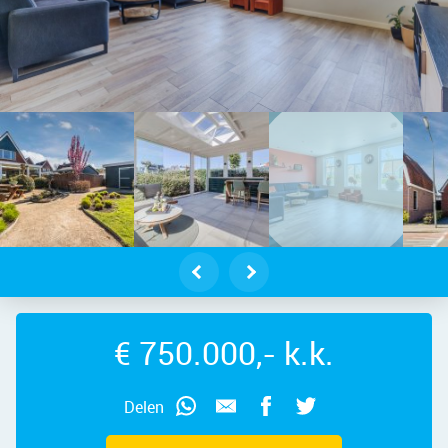
delft – Dorpsstraat 818, 1566 EV – 
€ 750.000,- k.k.
Delen