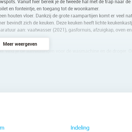
wspots. Vanuit hier bereik je de tweede hal met de trap naar de 
oilet en fonteintje, en toegang tot de woonkamer.
n houten vloer. Dankzij de grote raampartijen komt er veel nat
er bevindt zich de keuken. Deze keuken heeft lichte keukenkast
paratuur aan: vaatwasser (2021), gasfornuis, afzuigkap, oven en
Meer weergeven
ier vind je de aansluitingen voor de wasmachine en de droger. O
dkamer. Van de drie slaapkamers liggen er twee aan de achterzi
aat en genieten van een geweldige lichtinval. Eén van de drie
te wandtegels. Deze ruimte is uitgerust met een staand toilet, 
rm
Indeling
een vlizotrap naar de tweede verdieping. Hier bevindt zich een 