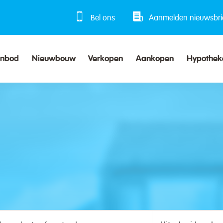
Bel ons
Aanmelden nieuwsbri
anbod
Nieuwbouw
Verkopen
Aankopen
Hypothek