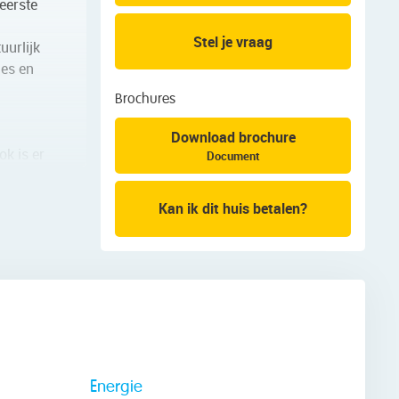
eerste
Stel je vraag
uurlijk
jes en
Brochures
Download brochure
ok is er
Document
Kan ik dit huis betalen?
jde en
badmeubel
Energie
ruim