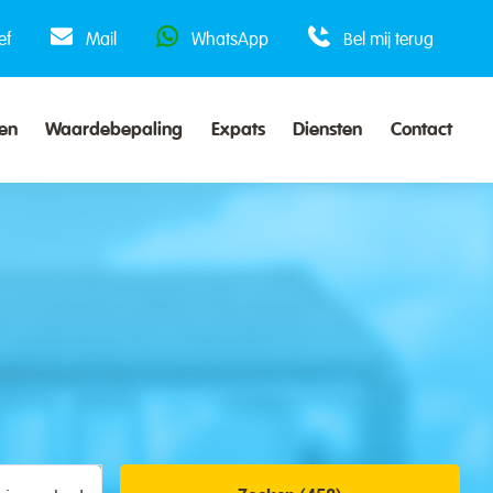
ef
Mail
WhatsApp
Bel mij terug
en
Waardebepaling
Expats
Diensten
Contact