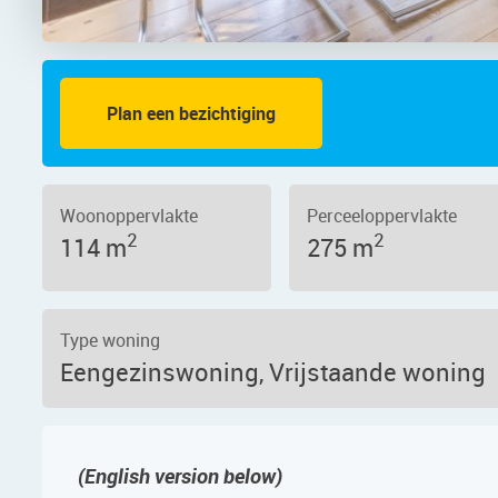
Plan een bezichtiging
ndischekade 21B, 1521 AR – Foto 2
Woonoppervlakte
Perceeloppervlakte
2
2
114 m
275 m
Type woning
Eengezinswoning, Vrijstaande woning
(English version below)