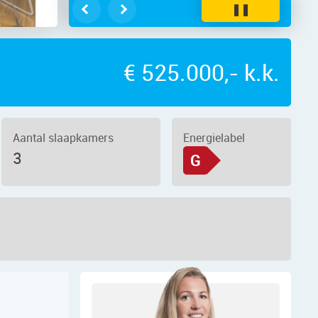
❚❚
€ 525.000,- k.k.
Aantal slaapkamers
Energielabel
3
G