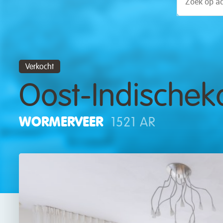
Verkocht
Oost-Indischek
WORMERVEER
1521 AR