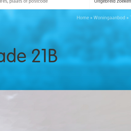
Uitgebreid zoeke
Home
»
Woningaanbod
»
ade 21B