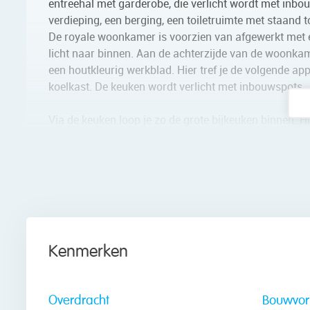
entreehal met garderobe, die verlicht wordt met inbou
verdieping, een berging, een toiletruimte met staand t
De royale woonkamer is voorzien van afgewerkt met ee
licht naar binnen. Aan de achterzijde van de woonkam
een houtkleurig werkblad. Hier tref je de volgende ap
koelkast. De keuken wordt verlicht met inbouwspots.
Via de keuken loop je zo de grote bijkeuken binnen. H
genoeg ruimte om spullen op te bergen.
Eerste verdieping:
De eerste verdieping telt drie slaapkamers en een ba
één aan de voorzijde. Deze kamers zijn ruim van form
slaapkamers beschikt over een eigen berging.
De badkamer is voorzien van grijze vloertegels en wit
Kenmerken
met wastafel en douchecabine.
Tweede verdieping:
Overdracht
Bouwvo
Op de overloop van de eerste verdieping bevindt zich 