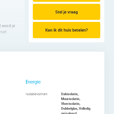
Stel je vraag
t word je
Kan ik dit huis betalen?
 met
 door de
uin in.
nslaande
 je de
Energie
Dakisolatie,
Isolatievormen
Muurisolatie,
Vloerisolatie,
ooie
Dubbelglas, Volledig
en
geïsoleerd