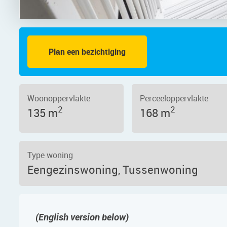
Plan een bezichtiging
 128, 1339 JC – Foto 35
Woonoppervlakte
Perceeloppervlakte
2
2
135 m
168 m
Type woning
Eengezinswoning, Tussenwoning
(English version below)