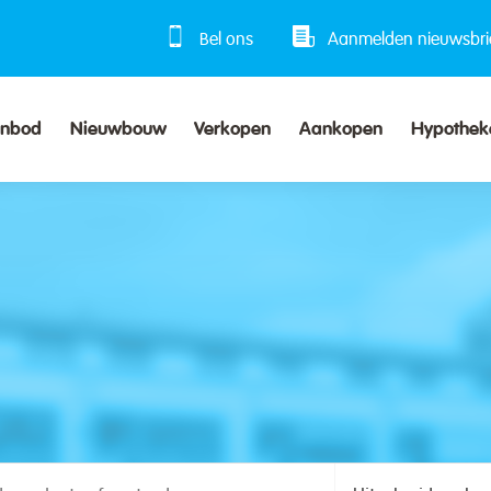
Bel ons
Aanmelden nieuwsbri
anbod
Nieuwbouw
Verkopen
Aankopen
Hypothek