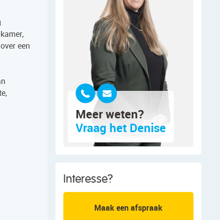
g
nkamer,
 over een
an
e,
Meer weten?
Vraag het Denise
Interesse?
Maak een afspraak