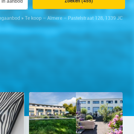
Zoeken (455)
n in aanbod
ngaanbod
»
Te koop – Almere – Pastelstraat 128, 1339 JC