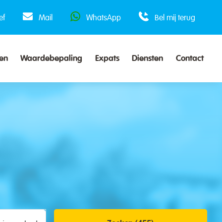
ef
Mail
WhatsApp
Bel mij terug
en
Waardebepaling
Expats
Diensten
Contact