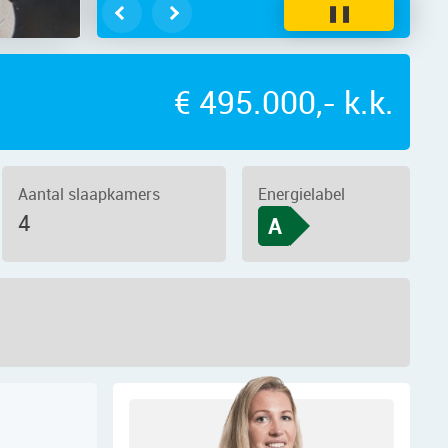
❚❚
€ 495.000,- k.k.
Aantal slaapkamers
Energielabel
4
A