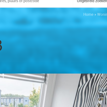
Uitgebreid zoeke
Home
»
Woni
8