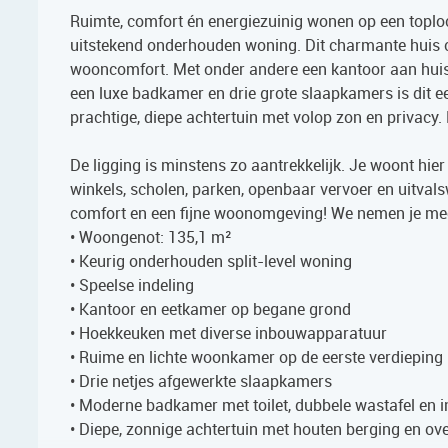
Ruimte, comfort én energiezuinig wonen op een toploc
uitstekend onderhouden woning. Dit charmante huis c
wooncomfort. Met onder andere een kantoor aan huis,
een luxe badkamer en drie grote slaapkamers is dit e
prachtige, diepe achtertuin met volop zon en privacy.
De ligging is minstens zo aantrekkelijk. Je woont hier
winkels, scholen, parken, openbaar vervoer en uitvals
comfort en een fijne woonomgeving! We nemen je me
• Woongenot: 135,1 m²
• Keurig onderhouden split-level woning
• Speelse indeling
• Kantoor en eetkamer op begane grond
• Hoekkeuken met diverse inbouwapparatuur
• Ruime en lichte woonkamer op de eerste verdieping
• Drie netjes afgewerkte slaapkamers
• Moderne badkamer met toilet, dubbele wastafel en 
• Diepe, zonnige achtertuin met houten berging en ov