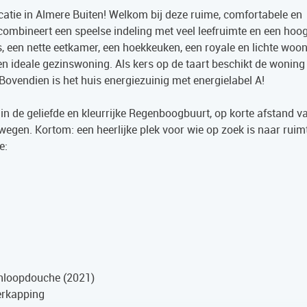
atie in Almere Buiten! Welkom bij deze ruime, comfortabele en
ombineert een speelse indeling met veel leefruimte en een hoo
 een nette eetkamer, een hoekkeuken, een royale en lichte woo
en ideale gezinswoning. Als kers op de taart beschikt de woning
 Bovendien is het huis energiezuinig met energielabel A!
 in de geliefde en kleurrijke Regenboogbuurt, op korte afstand v
wegen. Kortom: een heerlijke plek voor wie op zoek is naar ruimt
e:
inloopdouche (2021)
erkapping