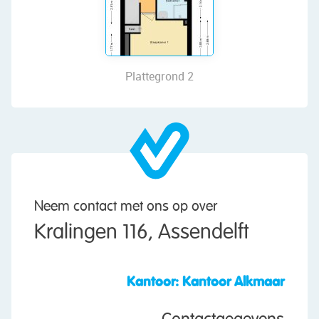
white cabinets, and a black countertop. The
kitchen is equipped with a dishwasher, gas stove,
extractor hood, oven, fridge, and freezer.
From the living room, you also have access to a
Plattegrond 4
practical storage closet.
First floor:
The first floor offers three bedrooms and a
bathroom. Two bedrooms are at the rear and one
at the front. All bedrooms are generously sized,
bright, and neatly finished.
Neem contact met ons op over
The spacious bathroom, renovated in 2019, has a
Kralingen 116, Assendelft
modern look with a mix of light and dark tiles. It
is equipped with a wall-mounted toilet, vanity unit
with sink, and a walk-in shower.
Kantoor: Kantoor Alkmaar
Attic: