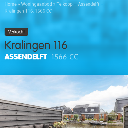
Home
»
Woningaanbod
»
Te koop – Assendelft –
Kralingen 116, 1566 CC
Verkocht
Kralingen 116
ASSENDELFT
1566 CC