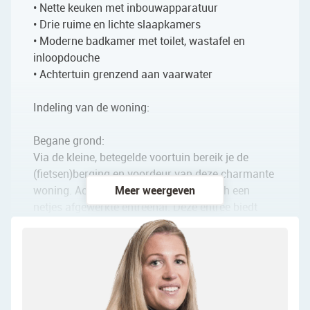
• Nette keuken met inbouwapparatuur
• Drie ruime en lichte slaapkamers
• Moderne badkamer met toilet, wastafel en
inloopdouche
• Achtertuin grenzend aan vaarwater
Indeling van de woning:
Begane grond:
Via de kleine, betegelde voortuin bereik je de
(fietsen)berging en voordeur van deze charmante
woning. Achter de voordeur bevindt zich een
Meer weergeven
netjes afgewerkte entreehal. Deze entree biedt
toegang tot de meterkast, een berging met daarin
de wasmachine- en drogeraansluitingen, een
toiletruimte met zwevend toilet en fonteintje, de
trap naar de eerste verdieping en de woonkamer.
De ruime woonkamer is afgewerkt met een mooie