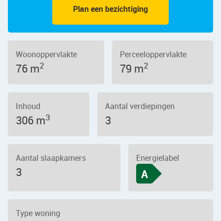
Plan een bezichtiging
Woonoppervlakte
Perceeloppervlakte
2
2
76 m
79 m
Inhoud
Aantal verdiepingen
3
306 m
3
Aantal slaapkamers
Energielabel
3
A
Type woning