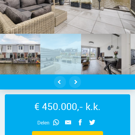
sendelft – Kralingen 116, 1566 CC –
€ 450.000,- k.k.
Delen