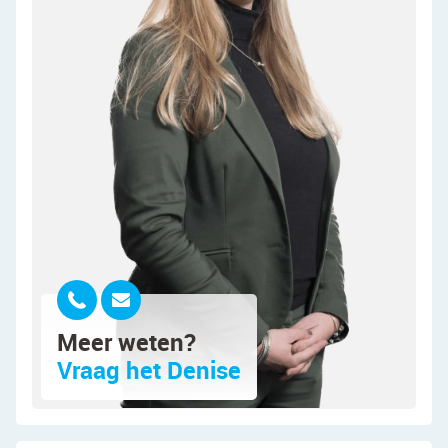
vloer met vloerverwarming en strakke wanden.
Het grote raam aan de voorzijde en de schuifpui
aan de achterzijde zorgen voor een geweldige
lichtinval. De open keuken is aan de voorzijde van
het huis gesitueerd. Deze keuken is uitgevoerd in
een hoekopstelling en heeft een strak design met
witte keukenkastjes en een zwart werkblad. Je
treft hier de volgende apparatuur aan:
vaatwasser, gasfornuis, afzuigkap, oven, koelkast
en vriezer.
Via de woonkamer heb je verder nog toegang tot
een praktische bergkast.
Meer weten?
Eerste verdieping:
Vraag het Denise
De eerste verdieping telt drie slaapkamers en een
badkamer. Twee slaapkamers liggen aan de
achterzijde en één aan de voorzijde. Alle