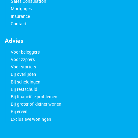
Sales Consulation
• Spacious farmhouse with lovely garden
Mortgages
• Can still be finished to your own taste
Insurance
• Excellent insulation
Contact
• Carport installed in 2024
• Equipped with 19 solar panels
• Meter cupboard replaced in 2021
Advies
• New central heating system
Voor beleggers
• Plot size: 753 m²
Voor zzp’ers
• Located in a quiet neighborhood
Voor starters
• Town center and public transport nearby
Bij overlijden
• Close to the A9 motorway
Bij scheidingen
• Energy label: D
Bij restschuld
• Full ownership
Bij financiële problemen
Bij groter of kleiner wonen
Bij erven
Exclusieve woningen