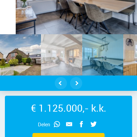
oo – Warmoezierslaan 32, 1851 NZ –
€ 1.125.000,- k.k.
Delen