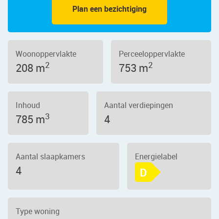
Plan een bezichtiging
Woonoppervlakte
Perceeloppervlakte
2
2
208 m
753 m
Inhoud
Aantal verdiepingen
3
785 m
4
Aantal slaapkamers
Energielabel
4
D
Type woning