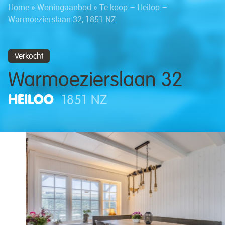
Home
»
Woningaanbod
»
Te koop – Heiloo –
Warmoezierslaan 32, 1851 NZ
Verkocht
Warmoezierslaan 32
HEILOO
1851 NZ