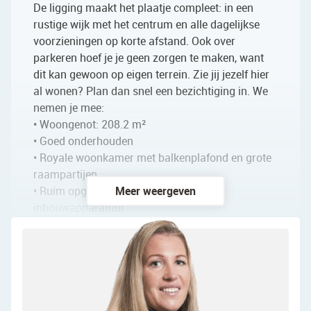
De ligging maakt het plaatje compleet: in een
rustige wijk met het centrum en alle dagelijkse
voorzieningen op korte afstand. Ook over
parkeren hoef je je geen zorgen te maken, want
dit kan gewoon op eigen terrein. Zie jij jezelf hier
al wonen? Plan dan snel een bezichtiging in. We
nemen je mee:
• Woongenot: 208.2 m²
• Goed onderhouden
• Royale woonkamer met balkenplafond en grote
raampartijen
• Ruim opgezette keuken met diverse
Meer weergeven
inbouwapparatuur
• Grote zitkamer met openslaande tuindeuren
• Nette badkamer met toilet, dubbele wastafel,
ligbad en inloopdouche
• Vier slaapkamers
• Kelder en bergvliering aanwezig
• Zeer grote tuin met meerdere overkappingen