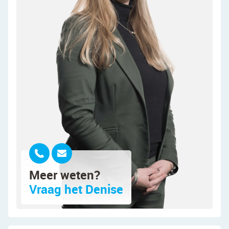
Indeling van de woning:
Begane grond:
Via de zeer ruime oprit met eigen carport bereik je
de overdekte voordeur van deze bijzondere
woning. Na binnenkomst word je verwelkomd
door een ruime entreehal met meterkast, trap
naar de eerste verdieping en toegang tot de
woonkamer.
De royale woonkamer is afgewerkt met een
donkere tegelvloer en voorzien van een
balkenplafond. Centraal in de ruimte bevindt zich
Meer weten?
een sfeervolle kachel. Dankzij de aanwezigheid
Vraag het Denise
van grote raampartijen valt er veel natuurlijk licht
binnen.