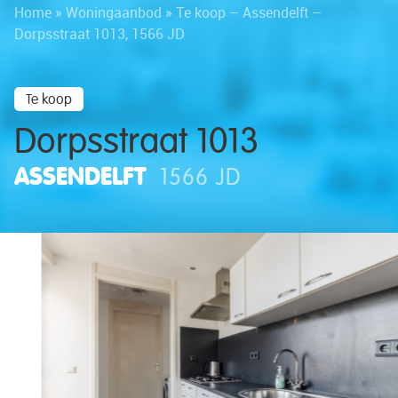
Home
»
Woningaanbod
»
Te koop – Assendelft –
Dorpsstraat 1013, 1566 JD
Te koop
Dorpsstraat 1013
ASSENDELFT
1566 JD