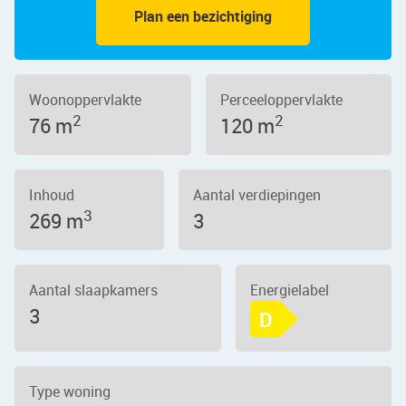
Plan een bezichtiging
Woonoppervlakte
Perceeloppervlakte
2
2
76 m
120 m
Inhoud
Aantal verdiepingen
3
269 m
3
Aantal slaapkamers
Energielabel
3
D
Type woning