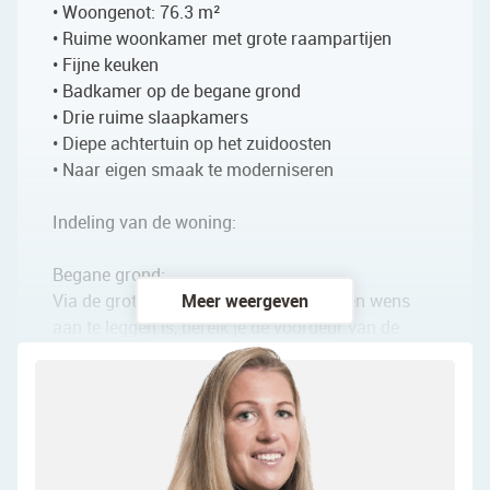
• Woongenot: 76.3 m²
• Ruime woonkamer met grote raampartijen
• Fijne keuken
• Badkamer op de begane grond
• Drie ruime slaapkamers
• Diepe achtertuin op het zuidoosten
• Naar eigen smaak te moderniseren
Indeling van de woning:
Begane grond:
Via de grote voortuin, die nog naar eigen wens
Meer weergeven
aan te leggen is, bereik je de voordeur van de
woning. Achter de voordeur bevindt zich de
entreehal met meterkast, trap naar de eerste
verdieping en toegang tot de woonkamer.
In de woonkamer ligt een mooie vloer en zijn de
wanden in een rustige kleur afgewerkt. Dankzij de