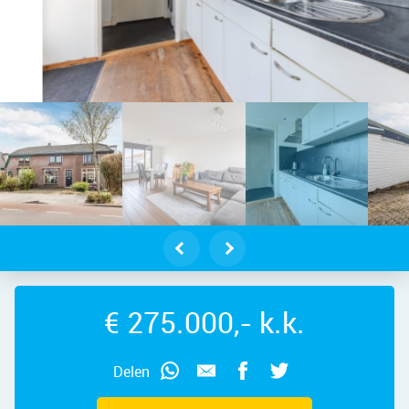
delft – Dorpsstraat 1013, 1566 JD –
€ 275.000,- k.k.
Delen