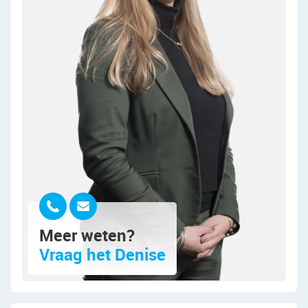
toplocatie in Assendelft!
We nemen je mee:
• Woongenot: 220.7 m²
• Direct te betrekken
• Royale woonkamer met grote ramen en
schuifpuien
• Luxe maatwerk keuken met Dekton werkblad
• Volledig voorzien van Miele apparatuur
• Alle kranen van Hotbath
• Vier ruime slaapkamers
• Moderne badkamer met toilet, dubbele wastafel
en inloopdouche
• Tweede badkamer op de tweede verdieping,
Meer weten?
waar nog de puntjes op i gezet dienen te worden
Vraag het Denise
• Grote en fraai afgewerkte zolderkamer
• Zolderverdieping voorbereid voor badkamer en
toilet