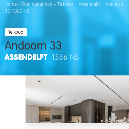
Home
»
Woningaanbod
»
Te koop – Assendelft – Andoorn
33, 1566 NS
Te koop
Andoorn 33
ASSENDELFT
1566 NS