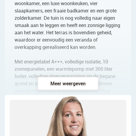
woonkamer, een luxe woonkeuken, vier
slaapkamers, een fraaie badkamer en een grote
zolderkamer. De tuin is nog volledig naar eigen
smaak aan te leggen en heeft een zonnige ligging
aan het water. Het terras is bovendien geheid,
waardoor er eenvoudig een veranda of
overkapping gerealiseerd kan worden.
Met energielabel A+++, volledige isolatie, 10
zonnepanelen, een warmtepomp met 300 liter
boiler, volledige vloerverwarming op de begane
grond en eerste verdieping en diverse slimme
Meer weergeven
voorzieningen is deze woning helemaal klaar
voor de toekomst. Zo zijn alle spotjes smart en
via de telefoon te bedienen, is de buitenverlichting
voorbereid op sensoren en is de woning
voorbereid op domotica. Ook is er een
waterontharder aanwezig. Kortom: vrijstaand,
instapklaar en energiezuinig wonen op een