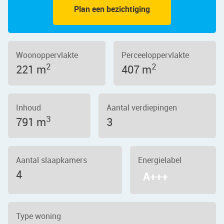
Plan een bezichtiging
Woonoppervlakte
Perceeloppervlakte
2
2
221 m
407 m
Inhoud
Aantal verdiepingen
3
791 m
3
Aantal slaapkamers
Energielabel
4
A+++
Type woning