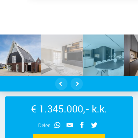
ndelft – Andoorn 33, 1566 NS – Foto
€ 1.345.000,- k.k.
Delen