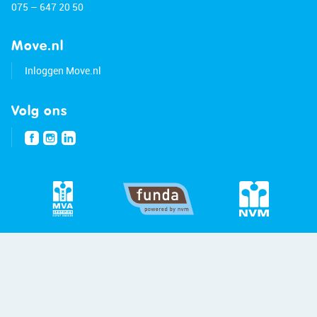
• Energy label: A+++
075 – 647 20 50
• Freehold property
Move.nl
Inloggen Move.nl
Volg ons
© 2026 - Bert van Vulpen
Privacybeleid
Disclaimer
Site:
Blitskikker