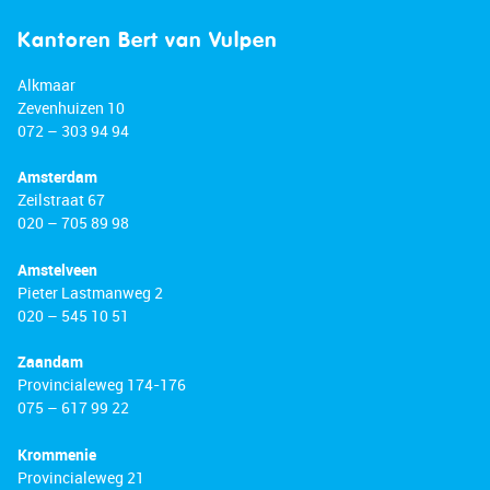
travel directly to cities such as Zaandam and
Amsterdam Central Station. By car, the A8 and A9
Kantoren Bert van Vulpen
motorways are quickly accessible.
Alkmaar
Good to know:
Zevenhuizen 10
072 – 303 94 94
• Move-in ready and energy-efficient home
• Excellent natural light throughout
Amsterdam
• Fully bespoke interior
Zeilstraat 67
• Equipped with 10 solar panels
020 – 705 89 98
• Underfloor heating on the ground and first
floors
Amstelveen
• Heat pump with 300-litre boiler installed
Pieter Lastmanweg 2
020 – 545 10 51
• Prepared for home automation; all spotlights
and lighting are smart-controlled
Zaandam
• Water softener installed
Provincialeweg 174-176
• Plot size: 407 m²
075 – 617 99 22
• Located in a highly desirable residential area
• Close to various amenities
Krommenie
• Excellent access to major roads
Provincialeweg 21