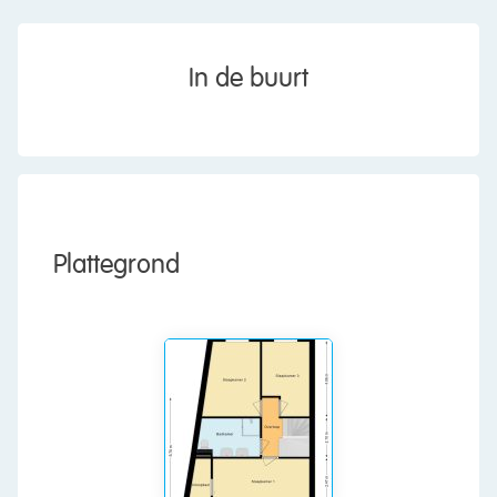
kitchen has a sleek design with high-gloss white
cabinets and a dark worktop. It is equipped with
the following appliances: dishwasher, gas stove,
In de buurt
extractor hood, oven, refrigerator and freezer.
First floor:
This floor has three bedrooms and a bathroom.
Of the three bedrooms, two are at the back and
one is at the front. The rooms are spacious and
finished with beautiful flooring. Thanks to the
Plattegrond
large windows, all rooms have excellent natural
light. The bedroom at the front has its own walk-
in closet.
The spacious bathroom has gray floor tiles and
white wall tiles. This room is equipped with a
floating toilet, double sink vanity, designer
radiator and walk-in shower.