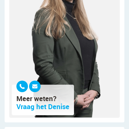
Via de kleine, betegelde voortuin bereik je de
overdekte voordeur van deze woning. Na
binnenkomst word je verwelkomd in een fraai
afgewerkte entreehal. Vanuit hier heb je toegang
tot de meterkast, een moderne toiletruimte met
zwevend toilet en fonteintje, de trap naar boven
en de woonkamer.
In de ruime woonkamer ligt een nette vloer. Het
grote raam aan de voorzijde en de openslaande
tuindeuren aan de achterzijde zorgen hier voor
een prettige lichtinval. Via de woonkamer heb je
toegang tot een praktische trapkast.
Meer weten?
Aan de voorzijde van de woning bevindt zich de
Vraag het Denise
open keuken. Deze bestaat uit een keukenblok in
hoekopstelling en een kastenwand die in de muur
is geïntegreerd. De keuken heeft een strak design