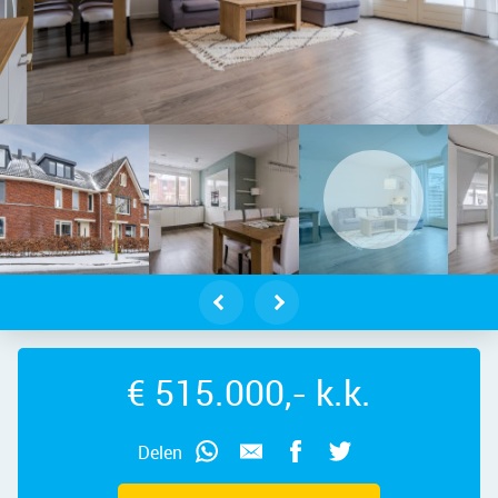
delft – Witte Ring 44, 1567 CG – Fo
€ 515.000,- k.k.
Delen