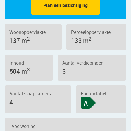
Plan een bezichtiging
Woonoppervlakte
Perceeloppervlakte
2
2
137 m
133 m
Inhoud
Aantal verdiepingen
3
504 m
3
Aantal slaapkamers
Energielabel
4
A
Type woning