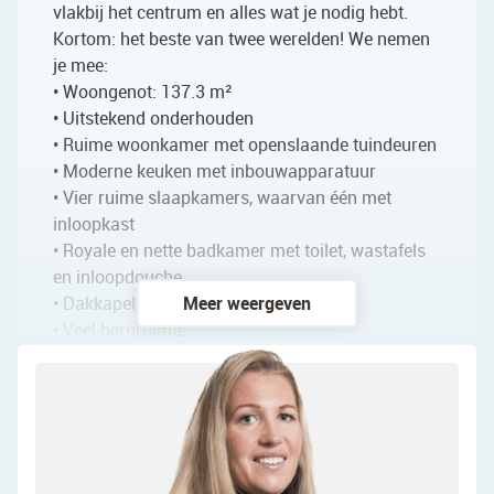
vlakbij het centrum en alles wat je nodig hebt.
Kortom: het beste van twee werelden! We nemen
je mee:
• Woongenot: 137.3 m²
• Uitstekend onderhouden
• Ruime woonkamer met openslaande tuindeuren
• Moderne keuken met inbouwapparatuur
• Vier ruime slaapkamers, waarvan één met
inloopkast
• Royale en nette badkamer met toilet, wastafels
en inloopdouche
• Dakkapel aan de voor- en achterzijde
Meer weergeven
• Veel bergruimte
• Diepe achtertuin op het noordoosten
• Houten berging in de tuin
Indeling van de woning
Begane grond: