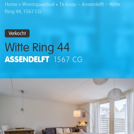
Home
»
Woningaanbod
»
Te koop – Assendelft – Witte
Ring 44, 1567 CG
Verkocht
Witte Ring 44
ASSENDELFT
1567 CG