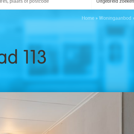
Uitgebreid zoeke
Home
»
Woningaanbod
d 113