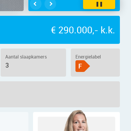
❚❚
€ 290.000,- k.k.
Aantal slaapkamers
Energielabel
3
F