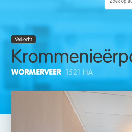
Verkocht
Krommenieërpa
WORMERVEER
1521 HA