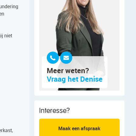
fundering
en
j niet
Meer weten?
Vraag het Denise
Interesse?
Maak een afspraak
rkast,