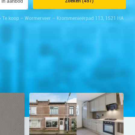
Zoeken (457)
n in aanbod
»
Te koop – Wormerveer – Krommenieërpad 113, 1521 HA