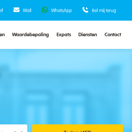
ef
Mail
WhatsApp
Bel mij terug
en
Waardebepaling
Expats
Diensten
Contact