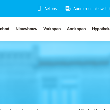
Bel ons
Aanmelden nieuwsbri
anbod
Nieuwbouw
Verkopen
Aankopen
Hypothek