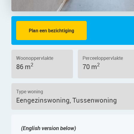
Plan een bezichtiging
113 – Foto 4
Woonoppervlakte
Perceeloppervlakte
2
2
86 m
70 m
Type woning
Eengezinswoning, Tussenwoning
(English version below)