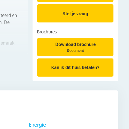
Stel je vraag
teerd en
n. De
Brochures
en smaak
Download brochure
Document
Kan ik dit huis betalen?
an de
den
Energie
kunt