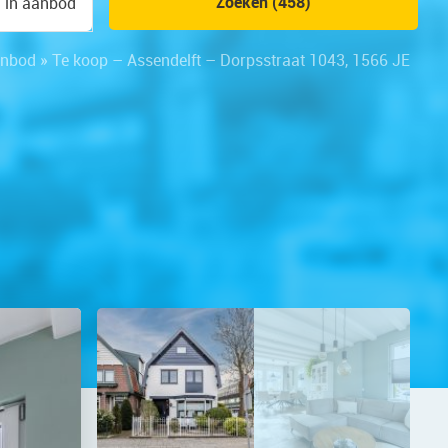
Zoeken (458)
n in aanbod
nbod
»
Te koop – Assendelft – Dorpsstraat 1043, 1566 JE