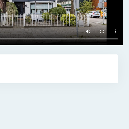
te voor
ligt
ich
ie-
raal (25