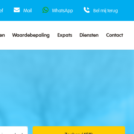
ef
Mail
WhatsApp
Bel mij terug
en
Waardebepaling
Expats
Diensten
Contact