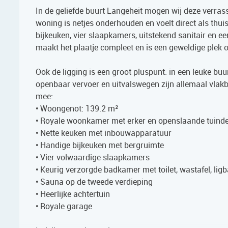
In de geliefde buurt Langeheit mogen wij deze verras
woning is netjes onderhouden en voelt direct als thui
bijkeuken, vier slaapkamers, uitstekend sanitair en ee
maakt het plaatje compleet en is een geweldige plek o
Ook de ligging is een groot pluspunt: in een leuke buu
openbaar vervoer en uitvalswegen zijn allemaal vlakb
mee:
• Woongenot: 139.2 m²
• Royale woonkamer met erker en openslaande tuind
• Nette keuken met inbouwapparatuur
• Handige bijkeuken met bergruimte
• Vier volwaardige slaapkamers
• Keurig verzorgde badkamer met toilet, wastafel, li
• Sauna op de tweede verdieping
• Heerlijke achtertuin
• Royale garage