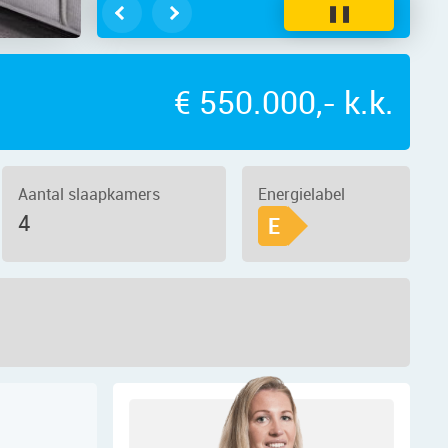
❚❚
€ 550.000,- k.k.
Aantal slaapkamers
Energielabel
4
E