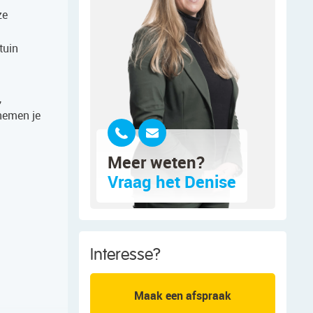
ze
tuin
,
 nemen je
Meer weten?
Vraag het Denise
Interesse?
Maak een afspraak