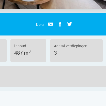
Delen
 2
Inhoud
Aantal verdiepingen
3
487 m
3