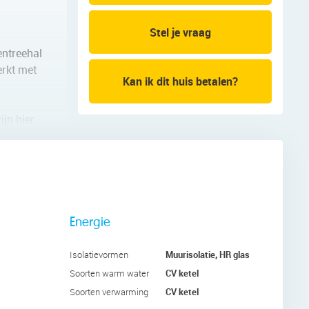
Stel je vraag
entreehal
erkt met
Kan ik dit huis betalen?
ijn hier
n en
oi design
uigkap,
Energie
ikbaar. De
Muurisolatie, HR glas
Isolatievormen
op te
CV ketel
Soorten warm water
CV ketel
Soorten verwarming