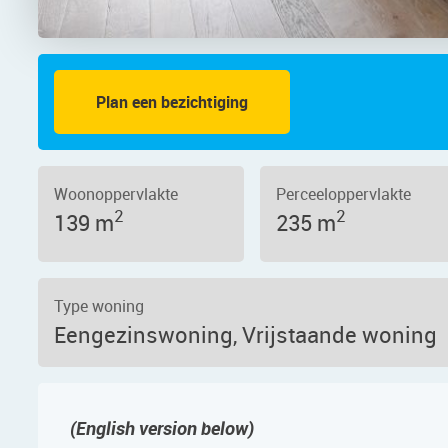
Plan een bezichtiging
 – Dorpsstraat 1043, 1566 JE – Foto
Woonoppervlakte
Perceeloppervlakte
2
2
139 m
235 m
Type woning
Eengezinswoning, Vrijstaande woning
(English version below)