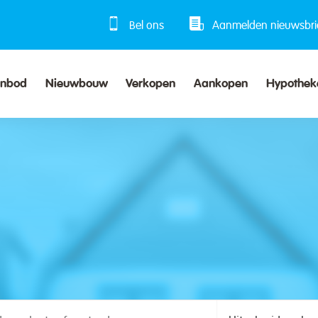
Bel ons
Aanmelden nieuwsbri
anbod
Nieuwbouw
Verkopen
Aankopen
Hypothek