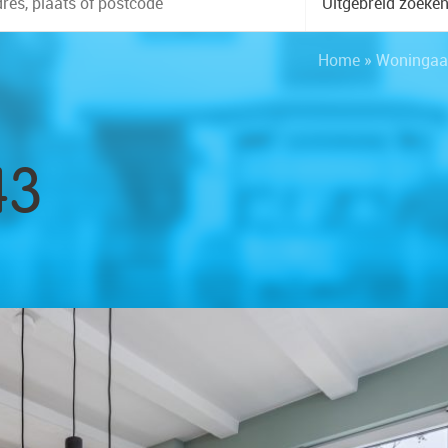
Uitgebreid zoeke
Home
»
Woningaa
43