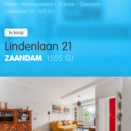
Home
»
Woningaanbod
»
Te koop – Zaandam –
Lindenlaan 21, 1505 GJ
Te koop
Lindenlaan 21
ZAANDAM
1505 GJ