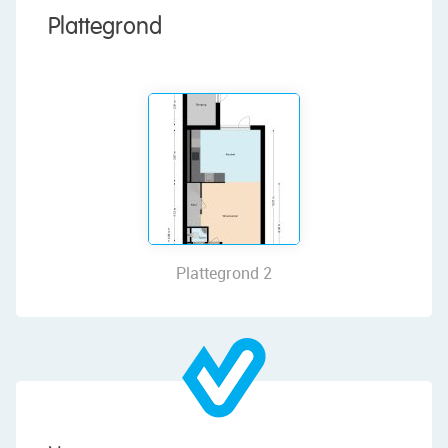
• Neat kitchen with various built-in appliances
Plattegrond
• Three full-sized bedrooms
• Well-maintained bathroom with toilet, sink and
walk-in shower
• Large attic room
• Low-maintenance backyard with plenty of
privacy
Layout of the house:
Ground floor:
Plattegrond 3
Through the well-maintained front yard, which is
paved with large patio tiles, you reach the
covered front door of the house. Upon entering,
you are welcomed into a spacious entrance hall.
From here, there is access to the meter cupboard,
a toilet room with a floating toilet and sink, and
the living room.