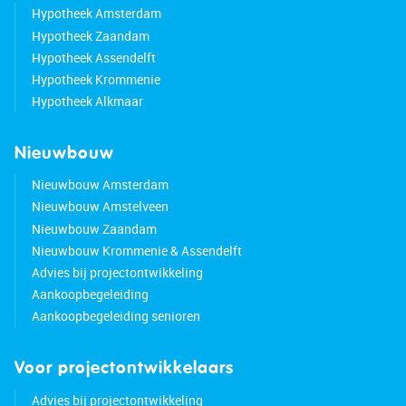
Good to know:
Hypotheek Amsterdam
• Well-maintained house with a low-maintenance
Hypotheek Zaandam
backyard
Hypotheek Assendelft
• Pleasant natural light
Hypotheek Krommenie
• Plenty of storage space
Hypotheek Alkmaar
• Located in a popular neighborhood
• Many amenities nearby
Nieuwbouw
• Easy access to major highways
• Energy label: A
Nieuwbouw Amsterdam
• Full ownership
Nieuwbouw Amstelveen
Nieuwbouw Zaandam
Nieuwbouw Krommenie & Assendelft
Advies bij projectontwikkeling
Aankoopbegeleiding
Aankoopbegeleiding senioren
Voor projectontwikkelaars
Advies bij projectontwikkeling