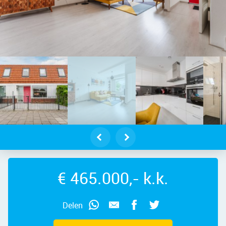
Zaandam – Lindenlaan 21, 1505 GJ –
€ 465.000,- k.k.
Delen