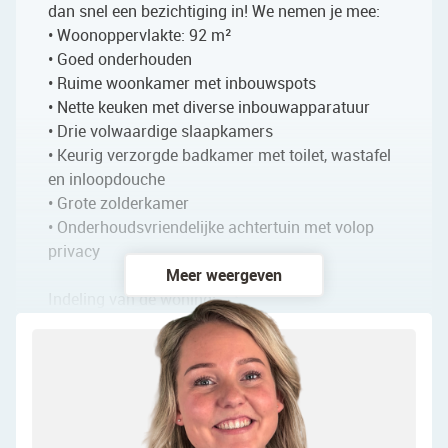
dan snel een bezichtiging in! We nemen je mee:
• Woonoppervlakte: 92 m²
• Goed onderhouden
• Ruime woonkamer met inbouwspots
• Nette keuken met diverse inbouwapparatuur
• Drie volwaardige slaapkamers
• Keurig verzorgde badkamer met toilet, wastafel
en inloopdouche
• Grote zolderkamer
• Onderhoudsvriendelijke achtertuin met volop
privacy
Meer weergeven
Indeling van de woning:
Begane grond:
Via de netjes verzorgde voortuin, die is ingericht
met grote terrastegels, bereik je de overdekte
voordeur van de woning. Na binnenkomst word je
verwelkomd in een ruime entreehal. Vanuit hier is