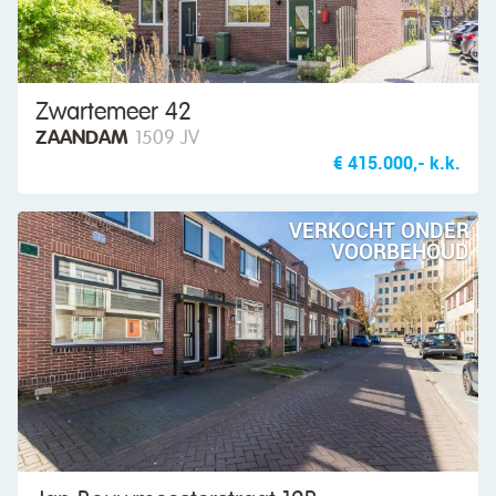
Zwartemeer 42
ZAANDAM
1509 JV
€ 415.000,- k.k.
VERKOCHT ONDER
VOORBEHOUD