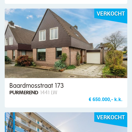
VERKOCHT
Baardmosstraat 173
PURMEREND
1441 LW
€ 650.000,- k.k.
VERKOCHT