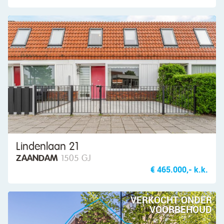
Lindenlaan 21
ZAANDAM
1505 GJ
€ 465.000,- k.k.
VERKOCHT ONDER
VOORBEHOUD