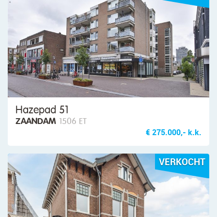
Hazepad 51
ZAANDAM
1506 ET
€ 275.000,- k.k.
VERKOCHT