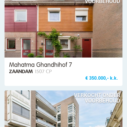
VOORBEHOUD
Mahatma Ghandhihof 7
ZAANDAM
1507 CP
€ 350.000,- k.k.
VERKOCHT ONDER
VOORBEHOUD