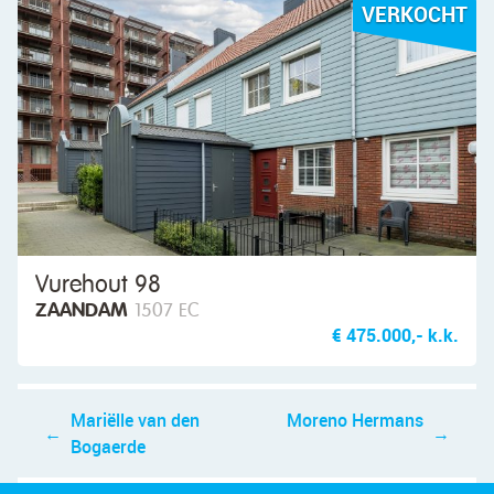
VERKOCHT
Vurehout 98
ZAANDAM
1507 EC
€ 475.000,- k.k.
Bericht
Mariëlle van den
Moreno Hermans
navigatie
Bogaerde