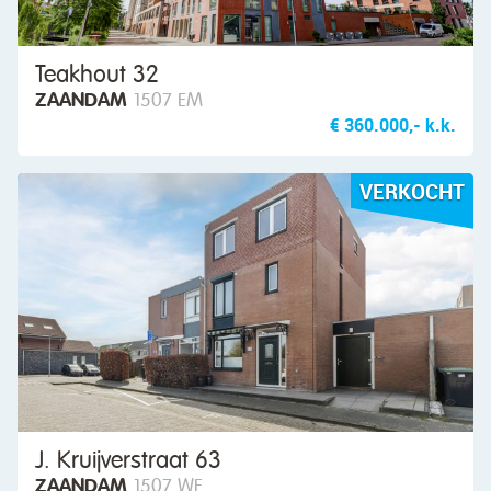
Teakhout 32
ZAANDAM
1507 EM
€ 360.000,- k.k.
VERKOCHT
J. Kruijverstraat 63
ZAANDAM
1507 WE