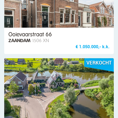
Ooievaarstraat 66
ZAANDAM
1506 XN
€ 1.050.000,- k.k.
VERKOCHT