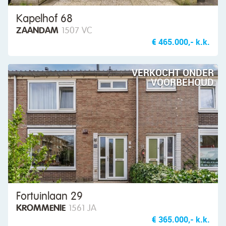
Kapelhof 68
ZAANDAM
1507 VC
€ 465.000,- k.k.
VERKOCHT ONDER
VOORBEHOUD
Fortuinlaan 29
KROMMENIE
1561 JA
€ 365.000,- k.k.