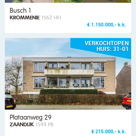
Busch 1
KROMMENIE
1562 HH
€ 1.150.000,- k.k.
VERKOCHTOPEN
HUIS: 31-01
Plataanweg 29
ZAANDIJK
1544 PB
€ 215.000,- k.k.