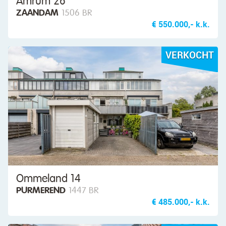
Amrum 26
ZAANDAM
1506 BR
€ 550.000,- k.k.
VERKOCHT
Ommeland 14
PURMEREND
1447 BR
€ 485.000,- k.k.