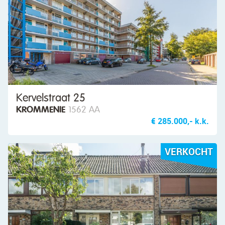
Kervelstraat 25
KROMMENIE
1562 AA
€ 285.000,- k.k.
VERKOCHT