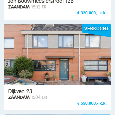
Jan Bouwmeesterstraat 12B
ZAANDAM
1502 PR
€ 320.000,- k.k.
VERKOCHT
Dijkven 23
ZAANDAM
1504 DB
€ 550.000,- k.k.