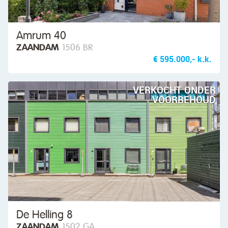
Amrum 40
ZAANDAM
1506 BR
€ 595.000,- k.k.
VERKOCHT ONDER
VOORBEHOUD
De Helling 8
ZAANDAM
1502 GA