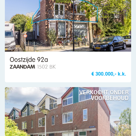
Oostzijde 92a
ZAANDAM
1502 BK
€ 300.000,- k.k.
VERKOCHT ONDER
VOORBEHOUD