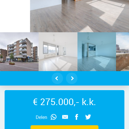
epad 51 – Foto 2
€ 275.000,- k.k.
Delen