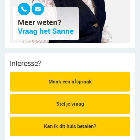
eethoek. In de woonkamer ligt een nette vloer en
zijn de wanden strak afgewerkt. Dankzij de brede
raampartij en de openslaande balkondeur valt er
Meer weten?
veel natuurlijk licht binnen.
Vraag het Sanne
De keuken heeft een open doorkijk naar de
woonkamer, waardoor je tijdens het koken zicht
hebt op de leefruimte. Deze keuken is vernieuwd
in 2024 en heeft een mooi design met witte
Interesse?
kastjes en een houtkleurig werkblad. Je treft hier
een vaatwasser, gasfornuis, oven, koelkast en
Maak een afspraak
vriezer aan.
Het appartement beschikt over één slaapkamer.
Stel je vraag
Deze kamer is heerlijk ruim en nog volledig naar
eigen smaak af te werken. Het grote raam zorgt
hier voor een prettige lichtinval. Via een
Kan ik dit huis betalen?
openslaande deur is het balkon bereikbaar. Het
balkon is ruim genoeg voor een gezellig zitje en