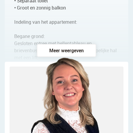
• Separaat toilet
• Groot en zonnig balkon
Indeling van het appartement:
Begane grond:
Gesloten entree met bellentableau en
brievenbussen. Er is een gemeenschappelijke hal
Meer weergeven
met een lift.
Verdieping:
Na binnenkomst word je verwelkomd door een
ruime entreehal. Vanuit hier heb je toegang tot
een bergkast, een toiletruimte met staand toilet en
fonteintje, de badkamer, keuken en woonkamer.
De woonkamer vormt het hart van het
appartement en is ruim opgezet. Er is genoeg
ruimte voor een comfortabele zithoek en gezellige