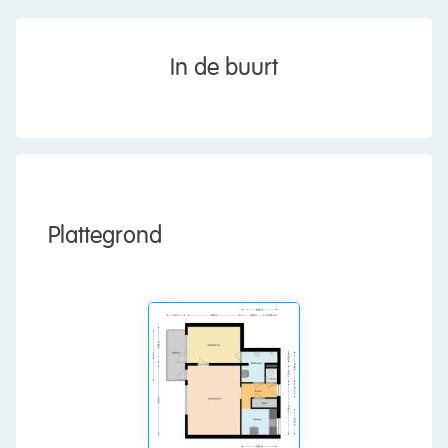
In the apartment you will find one bedroom. This
room is wonderfully spacious and can be finished
In de buurt
entirely to your own taste. The large window
provides pleasant light. The balcony is accessible
through a door. The balcony is spacious enough
for a cozy seating area and offers a beautiful
view of the lively surroundings.
The spacious bathroom is finished with white
Plattegrond
floor and wall tiles. This room is equipped with a
sink, shower and connections for a washing
machine and dryer.
Parking:
Paid parking.
Do you already know the area?
This lovely 2-room apartment (1987) is located in