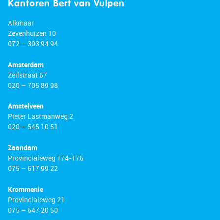
Kantoren Bert van Vulpen
schools, childcare facilities, sports clubs, and the
Zaans Medical Center. Accessibility is excellent,
Alkmaar
with both a bus stop and Zaandam railway
Zevenhuizen 10
072 – 303 94 94
station within walking distance. From there, you
can reach Amsterdam Central Station, Schiphol
Amsterdam
Airport, and Alkmaar quickly and conveniently.
Zeilstraat 67
Major highways including the A7, A8, and A10 are
020 – 705 89 98
also just a short drive away.
Amstelveen
Good to Know
Pieter Lastmanweg 2
020 – 545 10 51
• Move-in ready and exceptionally well-
Zaandam
maintained terraced house
Provincialeweg 174-176
• Sunny rear garden with excellent privacy
075 – 617 99 22
• Large sliding doors installed in 2023
• Modern kitchen installed in 2020
Krommenie
• Toilet with shower toilet renewed in 2019
Provincialeweg 21
• Equipped with 10 solar panels
075 – 647 20 50