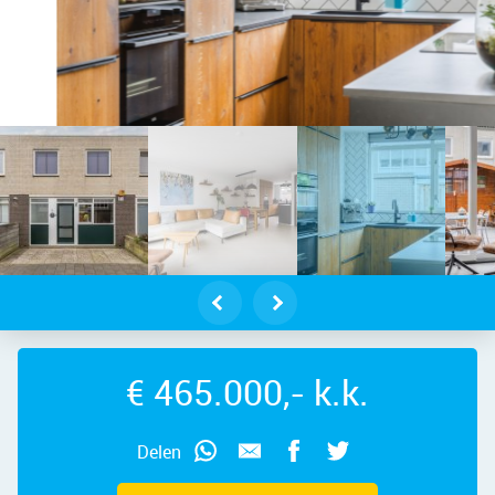
dam – Kapelhof 68, 1507 VC – Foto
€ 465.000,- k.k.
Delen