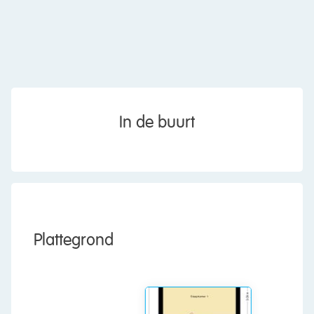
Vanaf hier reis je snel naar Amsterdam Centraal,
Schiphol en Alkmaar. Met de A7, A8 en A10 op
korte afstand zijn ook automobilisten uitstekend
verbonden.
Goed om te weten
• Heerlijke zonnige achtertuin met veel privacy
In de buurt
• Grote schuifpui geplaatst in 2023
• Toilet met douche-wc vernieuwd in 2019
• Voorzien van 10 zonnepanelen
• Mechanische ventilatie vernieuwd in 2025
• Deels houten en deels kunststof kozijnen
• Energielabel A+
• Gelegen in een populaire en groene woonwijk
Plattegrond
• Winkels, scholen en openbaar vervoer op
loopafstand
• Uitvalswegen richting Amsterdam, Alkmaar en
Schiphol snel bereikbaar