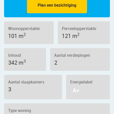
Plan een bezichtiging
Woonoppervlakte
Perceeloppervlakte
2
2
101 m
121 m
Inhoud
Aantal verdiepingen
3
342 m
2
Aantal slaapkamers
Energielabel
3
A+
Type woning