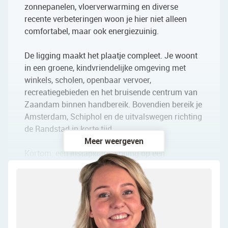
zonnepanelen, vloerverwarming en diverse
recente verbeteringen woon je hier niet alleen
comfortabel, maar ook energiezuinig.
De ligging maakt het plaatje compleet. Je woont
in een groene, kindvriendelijke omgeving met
winkels, scholen, openbaar vervoer,
recreatiegebieden en het bruisende centrum van
Zaandam binnen handbereik. Bovendien bereik je
Amsterdam, Schiphol en de uitvalswegen richting
de Randstad in korte tijd.
Meer weergeven
Kortom: een instapklare woning op een
fantastische locatie waar comfort, ruimte en
duurzaamheid perfect samenkomen. Kom kijken
en ervaar zelf waarom dit jouw nieuwe thuis kan
worden!
We nemen je mee: