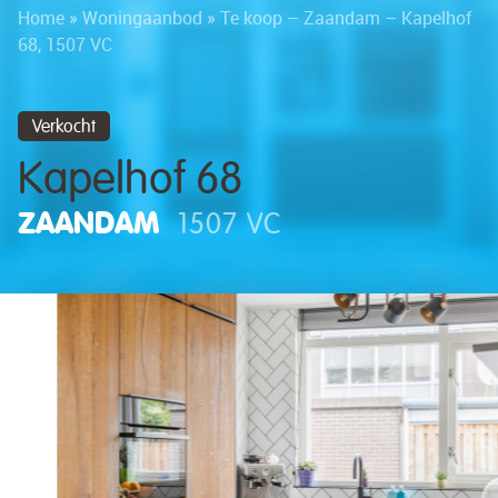
Home
»
Woningaanbod
»
Te koop – Zaandam – Kapelhof
68, 1507 VC
Verkocht
Kapelhof 68
ZAANDAM
1507 VC