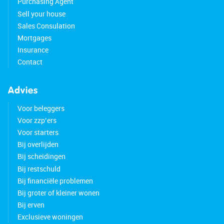
Purchasing Agent
stations Koog aan de Zaan and Zaandijk Zaanse
Sell your house
Schans are within walking distance and offer fast
Sales Consulation
connections to cities such as Amsterdam. A bus
Mortgages
stop towards Zaandam is located just 200 meters
Insurance
from the house. By car, you can reach the A7, A8,
Contact
and A10 motorways within minutes.
Good to know:
Advies
• Well-maintained corner house with beautifully
Voor beleggers
landscaped backyard
Voor zzp’ers
• Pleasant natural light
Voor starters
• Equipped with 9 solar panels
Bij overlijden
• HR+ and HR++ glazing
Bij scheidingen
• Underfloor heating on the entire ground floor
Bij restschuld
and in the bathroom
Bij financiële problemen
• All window frames professionally painted in
Bij groter of kleiner wonen
2021
Bij erven
• Plot size: 267 m²
Exclusieve woningen
• Located in a sought-after neighborhood