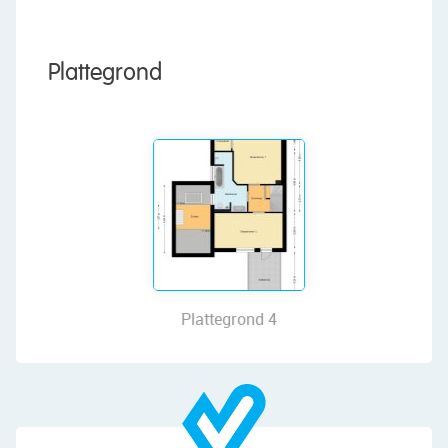
comforts. The absolute highlight is the large
backyard, architecturally designed and offering
plenty of space to relax and enjoy outdoor living.
Plattegrond
With energy label B, excellent insulation, solar
panels, and underfloor heating throughout the
entire ground floor, energy-efficient living has
also been taken into account. And that’s not all,
as the location is ideal too. Shops, schools, sports
clubs, public transport, and main roads are all
nearby. Interested? Let us guide you through:
• Living area: 138 m²
• Excellent condition
Plattegrond 4
• Spacious living room with sliding doors to the
garden
• Beautiful open kitchen with modern built-in
appliances
• Four bedrooms