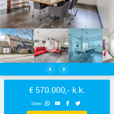
g aan de Zaan – De Glazenmaker 46
€ 570.000,- k.k.
Delen