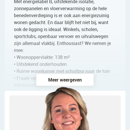
Met energielabel B, uitstekende isolatie,
zonnepanelen en vloerverwarming op de hele
benedenverdieping is er ook aan energiezuinig
wonen gedacht. En daar blijft het niet bij, want
ook de ligging is ideaal. Winkels, scholen,
sportclubs, openbaar vervoer en uitvalswegen
zijn allemaal vlakbij. Enthousiast? We nemen je
mee:
• Woonoppervlakte: 138 m²
• Uitstekend onderhouden
• Ruime woonkamer met schuifpui naar de tuin
• Fraaie open keuken met moderne
Meer weergeven
inbouwapparatuur
• Vier slaapkamers
• Fijn terras op de eerste verdieping
• Royale badkamer met toilet, urinoir, wastafel,
whirlpool en inloopdouche
• Fraai aangelegde achtertuin met volop privacy