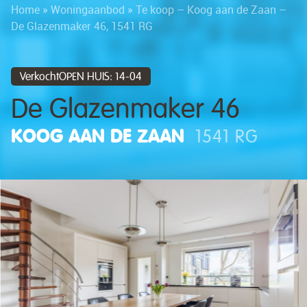
Home
»
Woningaanbod
»
Te koop – Koog aan de Zaan –
De Glazenmaker 46, 1541 RG
VerkochtOPEN HUIS: 14-04
De Glazenmaker 46
KOOG AAN DE ZAAN
1541 RG