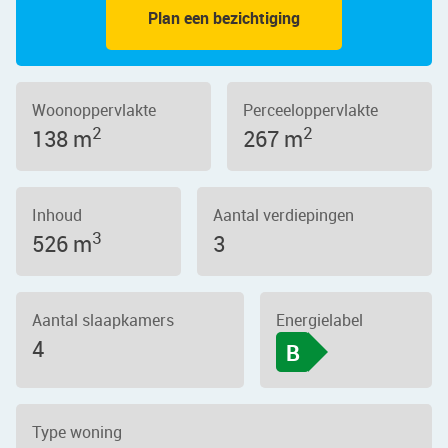
Plan een bezichtiging
Woonoppervlakte
Perceeloppervlakte
2
2
138 m
267 m
Inhoud
Aantal verdiepingen
3
526 m
3
Aantal slaapkamers
Energielabel
4
B
Type woning