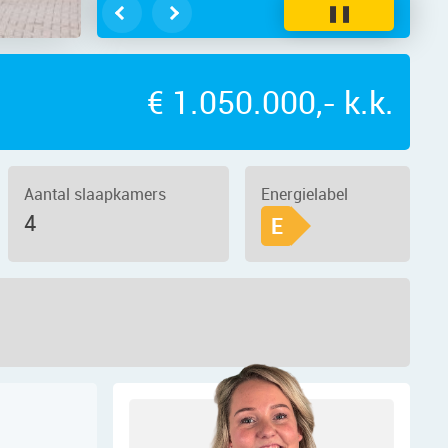
❚❚
€ 1.050.000,- k.k.
Aantal slaapkamers
Energielabel
4
E