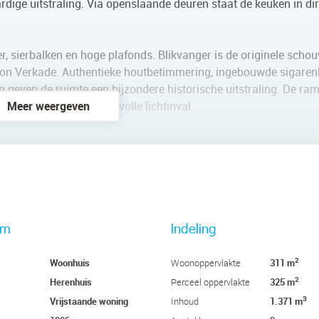
dige uitstraling. Via openslaande deuren staat de keuken in di
, sierbalken en hoge plafonds. Blikvanger is de originele scho
on Verkade. Authentieke houtbetimmering, ingebouwde sigaren
n geven de ruimte een bijzondere historische uitstraling. De ra
wat zorgt voor een sfeervolle lichtinval.
Meer weergeven
erkast en de praktijkruimte. Vanuit de meterkast is toegang tot de
mte of provisiekelder.
 keukenblok en een eigen entree aan de zijkant van de woning en
of mantelzorg. De extra bergruimte erachter is voorzien van een
rm
Indeling
2
Woonhuis
311 m
Woonoppervlakte
verdieping. De hal is volledig geïsoleerd en voorzien van nieuwe
2
Herenhuis
325 m
Perceel oppervlakte
 een tweede wasmachineaansluiting.
3
Vrijstaande woning
1.371 m
Inhoud