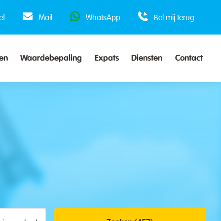
ef
Mail
WhatsApp
Bel mij terug
en
Waardebepaling
Expats
Diensten
Contact