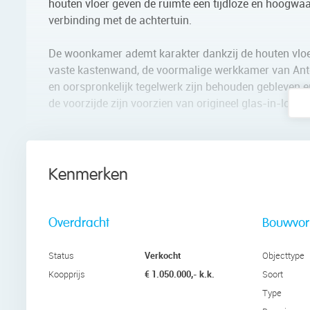
houten vloer geven de ruimte een tijdloze en hoogwaar
verbinding met de achtertuin.
De woonkamer ademt karakter dankzij de houten vloer
vaste kastenwand, de voormalige werkkamer van Ant
en oorspronkelijk tegelwerk zijn behouden gebleven e
de voorzijde zijn voorzien van origineel glas-in-lood, 
Via de entreehal bereikt u het separate toilet, de met
van ca. 4 m² met stahoogte – ideaal als extra bergrui
Kenmerken
De praktijkruimte beschikt over vloerverwarming, een
uitermate geschikt voor werken aan huis, een atelier 
wasmachine- en drogeraansluiting.
Overdracht
Bouwvo
Eerste verdieping
Verkocht
Status
Objecttype
Via de trap bereikt u de ruime overloop van de eerste 
€ 1.050.000,- k.k.
Koopprijs
Soort
met isolerend dubbel glas. Hier bevindt zich tevens
Type