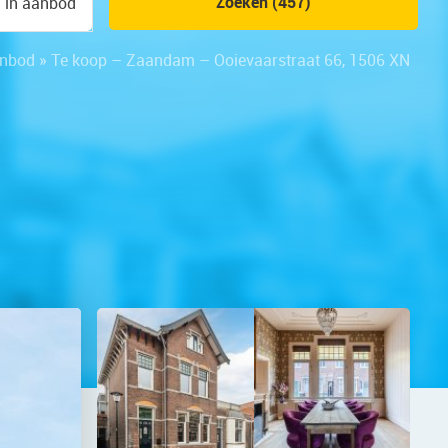
Zoeken (457)
n in aanbod
nbod
»
Te koop – Zaandam – Ooievaarstraat 66, 1506 XN