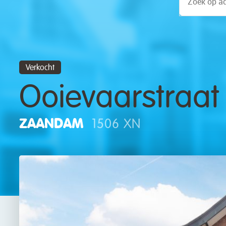
Verkocht
Ooievaarstraat
ZAANDAM
1506 XN