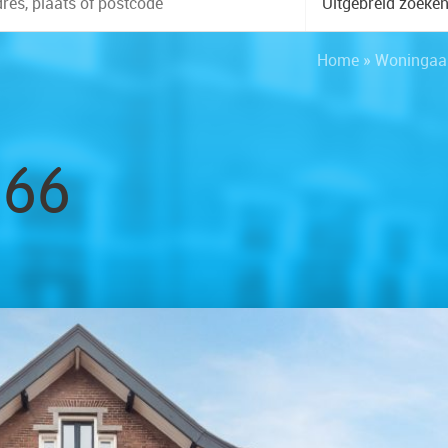
Uitgebreid zoeke
Home
»
Woningaa
 66