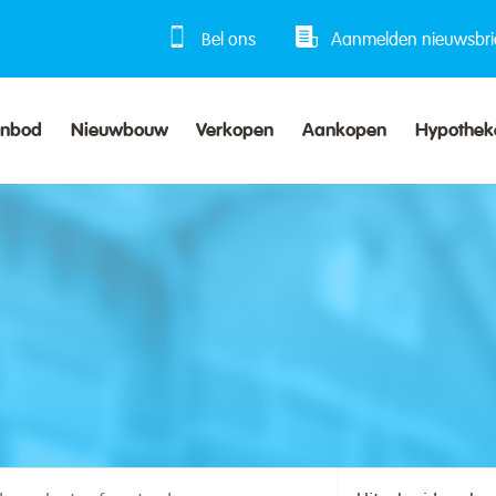
Bel ons
Aanmelden nieuwsbri
anbod
Nieuwbouw
Verkopen
Aankopen
Hypothek