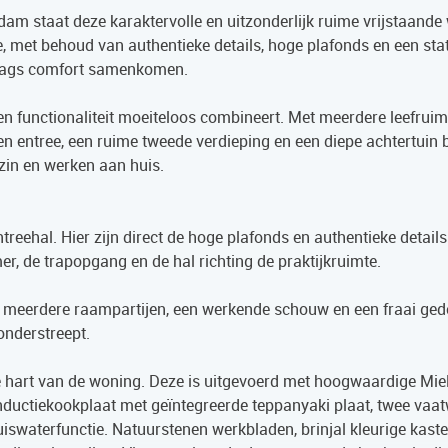
m staat deze karaktervolle en uitzonderlijk ruime vrijstaande
 met behoud van authentieke details, hoge plafonds en een sta
ndaags comfort samenkomen.
en functionaliteit moeiteloos combineert. Met meerdere leefruimt
n entree, een ruime tweede verdieping en een diepe achtertuin 
zin en werken aan huis.
treehal. Hier zijn direct de hoge plafonds en authentieke details
er, de trapopgang en de hal richting de praktijkruimte.
t meerdere raampartijen, een werkende schouw en een fraai gede
onderstreept.
 hart van de woning. Deze is uitgevoerd met hoogwaardige Mie
ductiekookplaat met geïntegreerde teppanyaki plaat, twee vaat
uiswaterfunctie. Natuurstenen werkbladen, brinjal kleurige kast