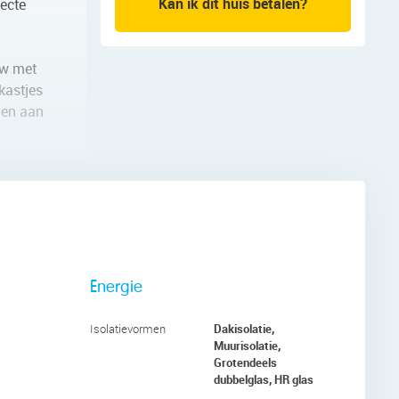
Kan ik dit huis betalen?
recte
uw met
kastjes
men aan
 kelder
 is
Energie
Dakisolatie,
Isolatievormen
 kozijnen
Muurisolatie,
Grotendeels
dubbelglas, HR glas