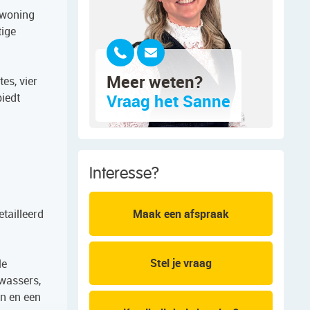
 woning
tige
Meer weten?
es, vier
biedt
Vraag het Sanne
Interesse?
tailleerd
Maak een afspraak
Stel je vraag
le
wassers,
en en een