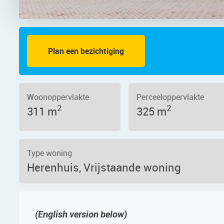
Plan een bezichtiging
traat 66, 1506 XN – Foto 3
Woonoppervlakte
Perceeloppervlakte
2
2
311 m
325 m
Type woning
Herenhuis, Vrijstaande woning
(English version below)