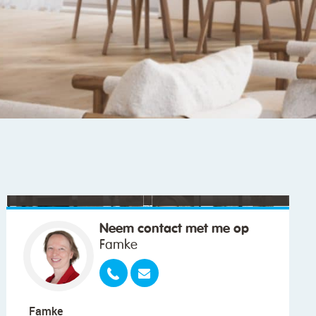
"We wilden vooral iemand die met ons
meedacht."
Neem contact met me op
Famke
Famke