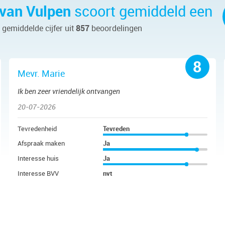
 van Vulpen
scoort gemiddeld een
t gemiddelde cijfer uit
857
beoordelingen
8
Mevr. Marie
Ik ben zeer vriendelijk ontvangen
20-07-2026
Tevredenheid
Tevreden
Afspraak maken
Ja
Interesse huis
Ja
Interesse BVV
nvt