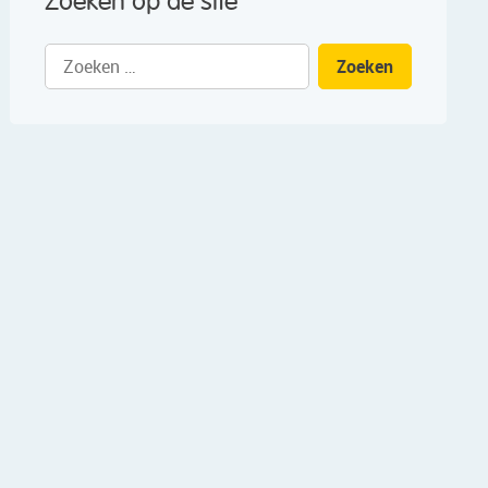
Zoeken op de site
Zoeken
naar: