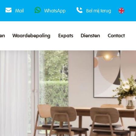
Mail
WhatsApp
Bel mij terug
en
Waardebepaling
Expats
Diensten
Contact