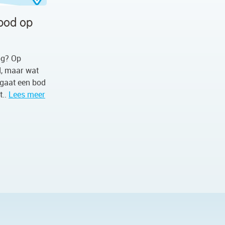
 bod op
og? Op
d, maar wat
 gaat een bod
t..
Lees meer