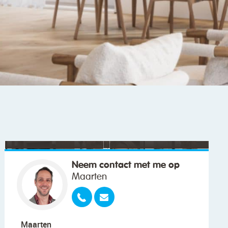
"We wilden vooral iemand die met ons
meedacht."
Neem contact met me op
Maarten
Maarten