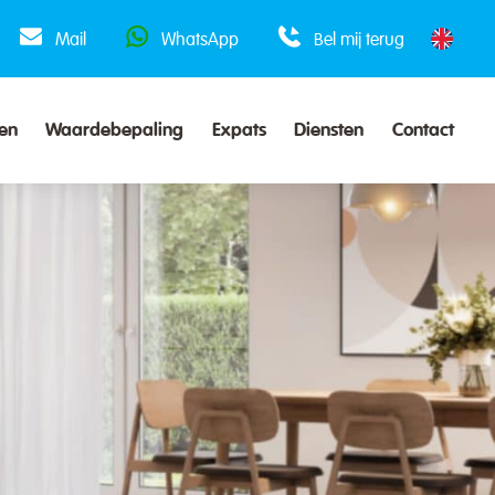
Mail
WhatsApp
Bel mij terug
en
Waardebepaling
Expats
Diensten
Contact