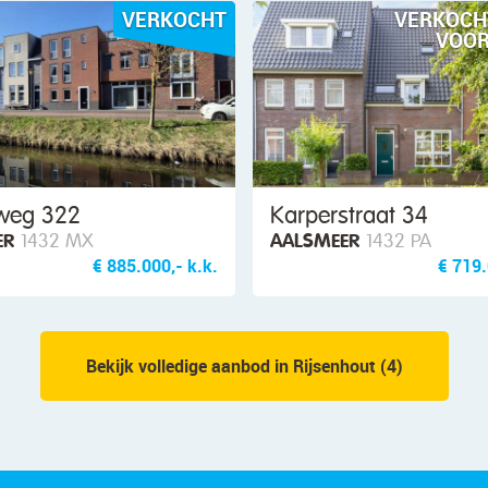
VERKOCHT
VERKOCH
VOO
rweg 322
Karperstraat 34
ER
1432 MX
AALSMEER
1432 PA
€ 885.000,- k.k.
€ 719.
Bekijk volledige aanbod in Rijsenhout (4)