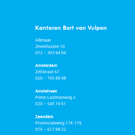
Kantoren Bert van Vulpen
Alkmaar
Zevenhuizen 10
072 – 303 94 94
Amsterdam
Zeilstraat 67
020 – 705 89 98
Amstelveen
Pieter Lastmanweg 2
020 – 545 10 51
Zaandam
Provincialeweg 174-176
075 – 617 99 22