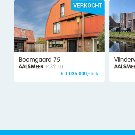
VERKOCHT
Boomgaard 75
Vlinde
AALSMEER
1432 LD
AALSME
€ 1.035.000,- k.k.