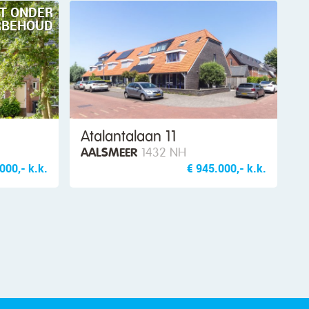
T ONDER
RBEHOUD
Atalantalaan 11
AALSMEER
1432 NH
000,- k.k.
€ 945.000,- k.k.