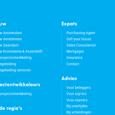
ouw
Expats
w Amsterdam
Purchasing Agent
w Amstelveen
Sell your house
w Zaandam
Sales Consulation
 Krommenie & Assendelft
Mortgages
 projectontwikkeling
Insurance
geleiding
Contact
geleiding senioren
Advies
jectontwikkelaars
Voor beleggers
 projectontwikkeling
Voor zzp’ers
Voor starters
Bij overlijden
 de regio’s
Bij scheidingen