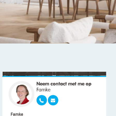
"We wilden vooral iemand die met ons
meedacht."
Neem contact met me op
Famke
Famke