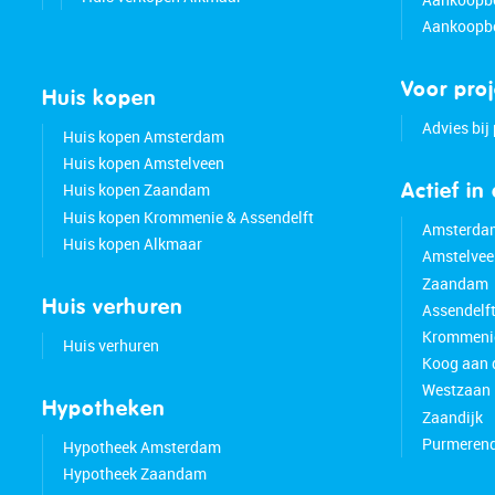
Aankoopbe
Voor pro
Huis kopen
Advies bij
Huis kopen Amsterdam
Huis kopen Amstelveen
Huis kopen Zaandam
Actief in
Huis kopen Krommenie & Assendelft
Amsterda
Huis kopen Alkmaar
Amstelvee
Zaandam
Huis verhuren
Assendelf
Krommeni
Huis verhuren
Koog aan 
Westzaan
Hypotheken
Zaandijk
Purmeren
Hypotheek Amsterdam
Hypotheek Zaandam