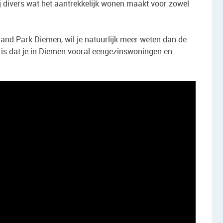
ij divers wat het aantrekkelijk wonen maakt voor zowel
land Park Diemen, wil je natuurlijk meer weten dan de
 is dat je in Diemen vooral eengezinswoningen en