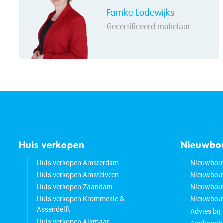
Famke Lodewijks
Gecertificeerd makelaar
Huis verkopen
Nieuwb
Huis verkopen Amsterdam
Nieuwbou
Huis verkopen Amstelveen
Nieuwbou
Huis verkopen Zaandam
Nieuwbou
Huis verkopen Krommenie &
Nieuwbouw
Assendelft
Advies bij
Huis verkopen Alkmaar
Aankoopbe