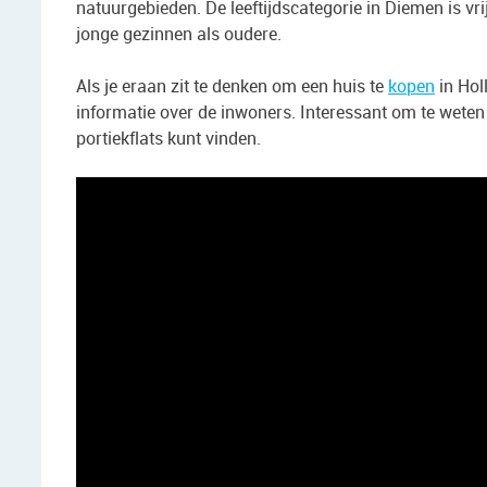
natuurgebieden. De leeftijdscategorie in Diemen is vr
jonge gezinnen als oudere.
Als je eraan zit te denken om een huis te
kopen
in Hol
informatie over de inwoners.
I
nteressant om te weten
portiekflats kunt vinden.