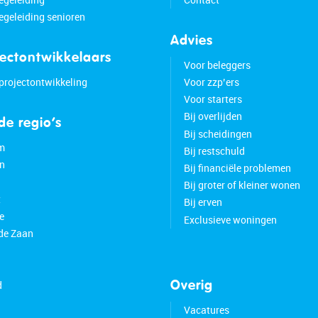
geleiding senioren
Advies
jectontwikkelaars
Voor beleggers
 projectontwikkeling
Voor zzp’ers
Voor starters
Bij overlijden
 de regio’s
Bij scheidingen
m
Bij restschuld
n
Bij financiële problemen
Bij groter of kleiner wonen
t
Bij erven
e
Exclusieve woningen
de Zaan
d
Overig
Vacatures