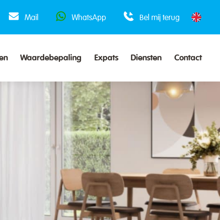
Mail
WhatsApp
Bel mij terug
en
Waardebepaling
Expats
Diensten
Contact