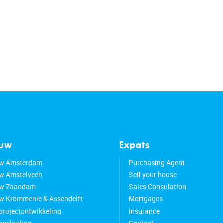
ouw
Expats
w Amsterdam
Purchasing Agent
w Amstelveen
Sell your house
w Zaandam
Sales Consulation
 Krommenie & Assendelft
Mortgages
 projectontwikkeling
Insurance
geleiding
Contact