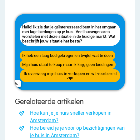
Hallo! Ik zie dat je geïnteresseerd bent in het omgaan
met lage biedingen op je huis. Veel huiseigenaren
worstelen met deze situatie in de huidige markt. Wat
beschrijft jouw situatie het beste?
Ik heb een laag bod gekregen en twijfel wat te doen
Zeer urgent - ik moet snel verkopen
Een professionele waardebepaling van mijn woning
Mijn huis staat te koop maar ik krijg geen biedingen
Binnen enkele maanden zou fijn zijn
Advies over de beste verkoopstrategie
Ik overweeg mijn huis te verkopen en wil voorbereid
Voor- en achternaam
Ik heb geen haast, het mag tijd kosten
zijn
Inzicht in de huidige marktomstandigheden
E-mailadres
Gerelateerde artikelen
Hoe kun je je huis sneller verkopen in
Telefoonnummer (optioneel)
Amsterdam?
Hoe bereid je je voor op bezichtigingen van
je huis in Amsterdam?