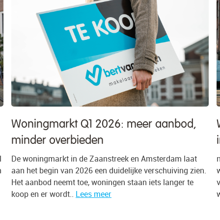
anbod,
Wat doet de huizenmarkt in Amst
in 2026?
dam laat
n het tweede kwartaal van 2026 werd 78% van al
iving zien.
woningen in de gemeente Amsterdam verkocht b
anger te
vraagprijs, tegen 75% een kwartaal eerder. Gemi
werd 7,1% meer betaald dan..
Lees meer