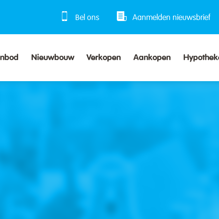
Bel ons
Aanmelden nieuwsbrief
anbod
Nieuwbouw
Verkopen
Aankopen
Hypothek