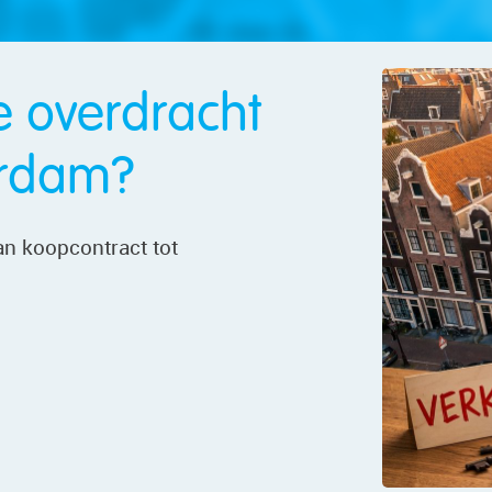
e overdracht
erdam?
n koopcontract tot