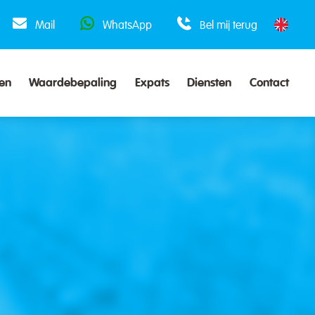
Mail
WhatsApp
Bel mij terug
en
Waardebepaling
Expats
Diensten
Contact