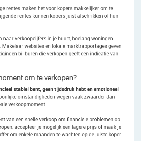
age rentes maken het voor kopers makkelijker om te
ijgende rentes kunnen kopers juist afschrikken of hun
n naar verkoopcijfers in je buurt, hoelang woningen
en. Makelaar websites en lokale marktrapportages geven
igingen bij buren die verkopen geeft een indicatie van
e moment om te verkopen?
cieel stabiel bent, geen tijdsdruk hebt en emotioneel
soonlijke omstandigheden wegen vaak zwaarder dan
ideale verkoopmoment.
k bent van een snelle verkoop om financiële problemen op
open, accepteer je mogelijk een lagere prijs of maak je
buffer om enkele maanden te wachten op de juiste koper.