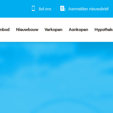
Bel ons
Aanmelden nieuwsbrief
anbod
Nieuwbouw
Verkopen
Aankopen
Hypothek