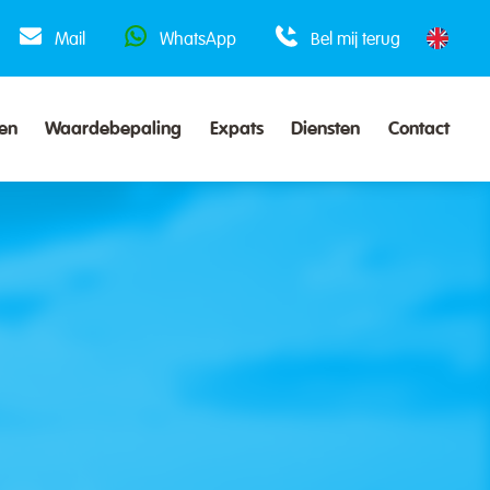
Mail
WhatsApp
Bel mij terug
en
Waardebepaling
Expats
Diensten
Contact