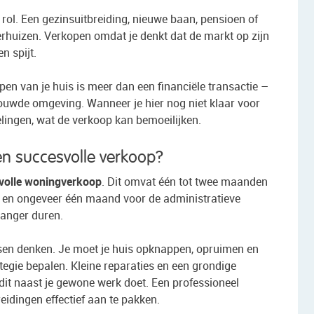
ol. Een gezinsuitbreiding, nieuwe baan, pensioen of
verhuizen. Verkopen omdat je denkt dat de markt op zijn
n spijt.
n van je huis is meer dan een financiële transactie –
rouwde omgeving. Wanneer je hier nog niet klaar voor
elingen, wat de verkoop kan bemoeilijken.
en succesvolle verkoop?
svolle woningverkoop
. Dit omvat één tot twee maanden
p en ongeveer één maand voor de administratieve
langer duren.
sen denken. Je moet je huis opknappen, opruimen en
egie bepalen. Kleine reparaties en een grondige
it naast je gewone werk doet. Een professioneel
idingen effectief aan te pakken.