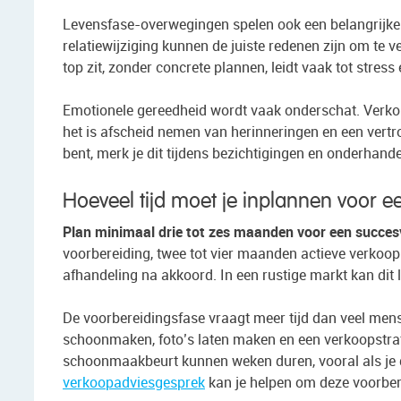
Levensfase-overwegingen spelen ook een belangrijke r
relatiewijziging kunnen de juiste redenen zijn om te 
top zit, zonder concrete plannen, leidt vaak tot stress e
Emotionele gereedheid wordt vaak onderschat. Verkope
het is afscheid nemen van herinneringen en een vert
bent, merk je dit tijdens bezichtigingen en onderhand
Hoeveel tijd moet je inplannen voor e
Plan minimaal drie tot zes maanden voor een succe
voorbereiding, twee tot vier maanden actieve verkoo
afhandeling na akkoord. In een rustige markt kan dit 
De voorbereidingsfase vraagt meer tijd dan veel men
schoonmaken, foto’s laten maken en een verkoopstrat
schoonmaakbeurt kunnen weken duren, vooral als je d
verkoopadviesgesprek
kan je helpen om deze voorbere