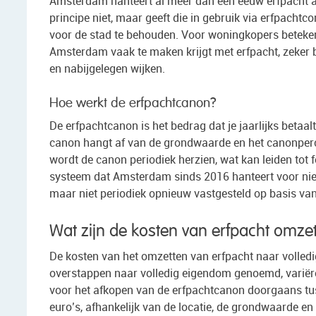
Amsterdam hanteert al meer dan een eeuw erfpacht a
principe niet, maar geeft die in gebruik via erfpacht
voor de stad te behouden. Voor woningkopers betekent
Amsterdam vaak te maken krijgt met erfpacht, zeker 
en nabijgelegen wijken.
Hoe werkt de erfpachtcanon?
De erfpachtcanon is het bedrag dat je jaarlijks betaa
canon hangt af van de grondwaarde en het canonpercen
wordt de canon periodiek herzien, wat kan leiden tot 
systeem dat Amsterdam sinds 2016 hanteert voor nieu
maar niet periodiek opnieuw vastgesteld op basis va
Wat zijn de kosten van erfpacht omze
De kosten van het omzetten van erfpacht naar volledi
overstappen naar volledig eigendom genoemd, variëre
voor het afkopen van de erfpachtcanon doorgaans tu
euro’s, afhankelijk van de locatie, de grondwaarde en 