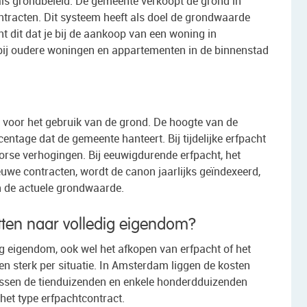
ls grondbeleid. De gemeente verkoopt de grond in
contracten. Dit systeem heeft als doel de grondwaarde
 dit dat je bij de aankoop van een woning in
bij oudere woningen en appartementen in de binnenstad
lt voor het gebruik van de grond. De hoogte van de
tage dat de gemeente hanteert. Bij tijdelijke erfpacht
forse verhogingen. Bij eeuwigdurende erfpacht, het
we contracten, wordt de canon jaarlijks geïndexeerd,
n de actuele grondwaarde.
tten naar volledig eigendom?
g eigendom, ook wel het afkopen van erfpacht of het
n sterk per situatie. In Amsterdam liggen de kosten
ssen de tienduizenden en enkele honderdduizenden
het type erfpachtcontract.