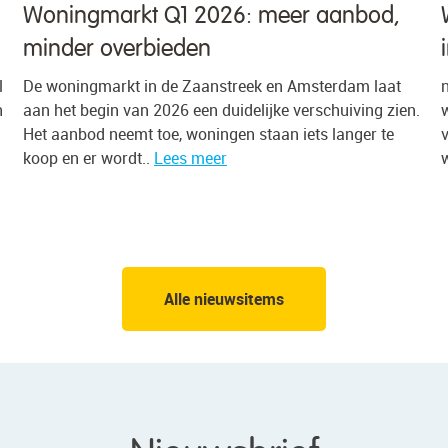
 aanbod,
Wat doet de huizenmarkt in A
in 2026?
sterdam laat
n het tweede kwartaal van 2026 werd 78% va
rschuiving zien.
woningen in de gemeente Amsterdam verkoc
ts langer te
vraagprijs, tegen 75% een kwartaal eerder. 
werd 7,1% meer betaald dan..
Lees meer
Alle nieuwsitems