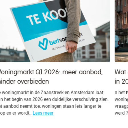
Wat doet de huizenmarkt in Amsterdam
in 2026?
n het tweede kwartaal van 2026 werd 78% van alle
.
woningen in de gemeente Amsterdam verkocht boven de
vraagprijs, tegen 75% een kwartaal eerder. Gemiddeld
werd 7,1% meer betaald dan..
Lees meer
e