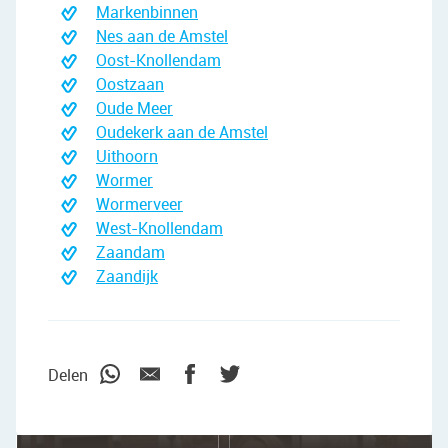
Markenbinnen
Nes aan de Amstel
Oost-Knollendam
Oostzaan
Oude Meer
Oudekerk aan de Amstel
Uithoorn
Wormer
Wormerveer
West-Knollendam
Zaandam
Zaandijk
"We wilden vooral iemand die met ons
meedacht."
Delen