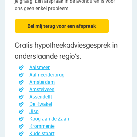
je graag! Een afspraak in de avonduren is voor
ons geen enkel probleem.
Bel mij terug voor een afspraak
Gratis hypotheekadviesgesprek in
onderstaande regio’s:
Aalsmeer
Aalmeerderbrug
Amsterdam
Amstelveen
Assendelft
De Kwakel
Jisp
Koog aan de Zaan
Krommenie
Kudelstaart