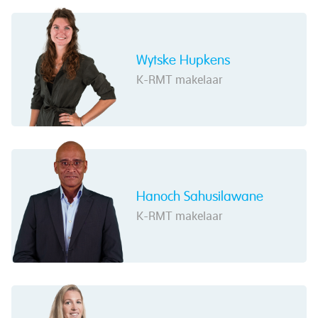
Wytske Hupkens
K-RMT makelaar
Hanoch Sahusilawane
K-RMT makelaar